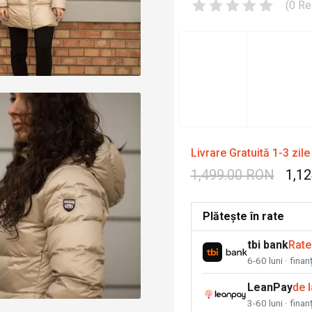
(
0
Re
Livrare Gratuită 1-3 zile
1,499.00 RON
1,1
Plătește în rate
tbi bank
Rate
6-60 luni · fina
LeanPay
de 
3-60 luni · finan