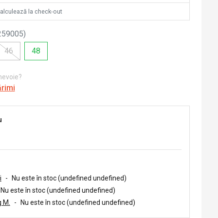
calculează la check-out
259005
)
46
48
 nevoie?
ărimi
u
i
-
Nu este în stoc (undefined undefined)
Nu este în stoc (undefined undefined)
 M.
-
Nu este în stoc (undefined undefined)