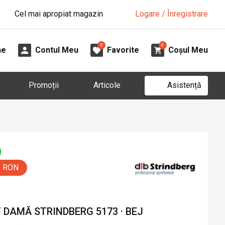
Cel mai apropiat magazin
Logare / Înregistrare
0
0
ne
Contul Meu
Favorite
Coșul Meu
Asistență
Promoții
Articole
0 RON
 DAMĂ STRINDBERG 5173 · BEJ