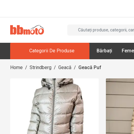
Categorii De Produse
Bărbați
Feme
Home
/
Strindberg
/
Geacă
/
Geacă Puf