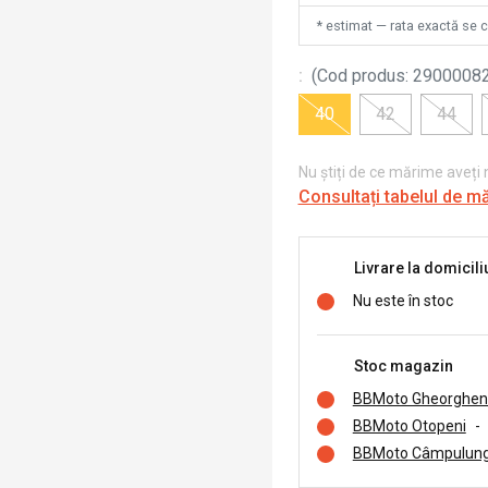
* estimat — rata exactă se 
:
(
Cod produs
:
2900008
40
42
44
Nu știți de ce mărime aveți
Consultați tabelul de m
Livrare la domicili
Nu este în stoc
Stoc magazin
BBMoto Gheorghen
BBMoto Otopeni
-
BBMoto Câmpulung