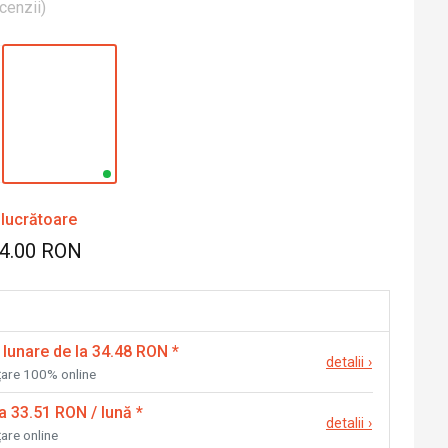
cenzii
)
 lucrătoare
24.00 RON
 lunare de la 34.48 RON
*
detalii
›
nțare 100% online
la 33.51 RON / lună
*
detalii
›
țare online