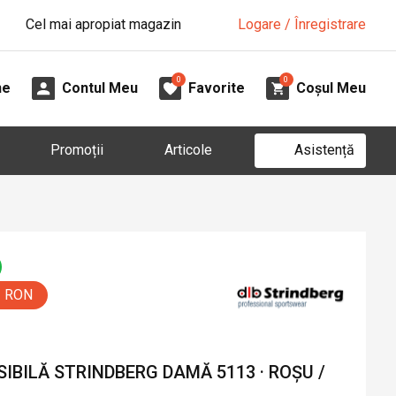
Cel mai apropiat magazin
Logare / Înregistrare
0
0
ne
Contul Meu
Favorite
Coșul Meu
Asistență
Promoții
Articole
0 RON
IBILĂ STRINDBERG DAMĂ 5113 · ROȘU /