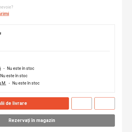
 nevoie?
ărimi
u
i
-
Nu este în stoc
Nu este în stoc
 M.
-
Nu este în stoc
lii de livrare
Rezervați în magazin