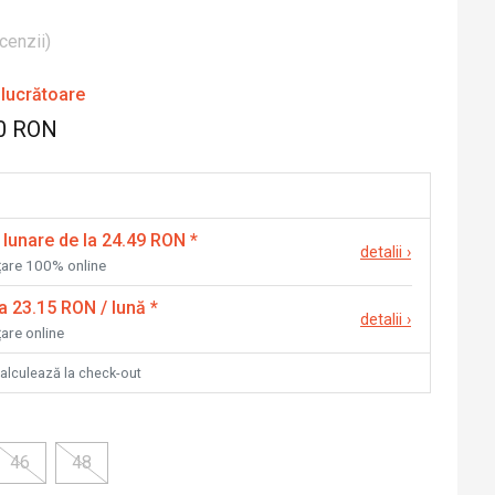
cenzii
)
 lucrătoare
0 RON
 lunare de la 24.49 RON
*
detalii
›
nțare 100% online
la 23.15 RON / lună
*
detalii
›
țare online
calculează la check-out
46
48