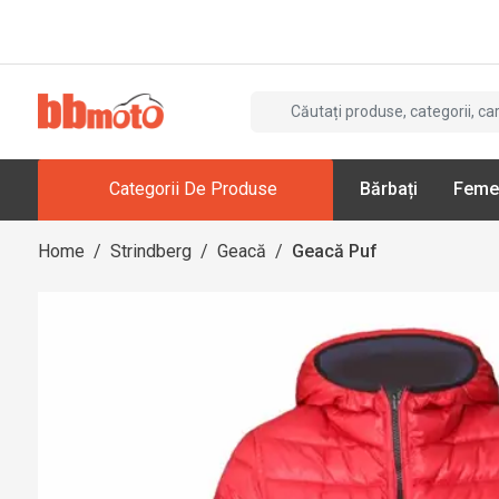
Categorii De Produse
Bărbați
Feme
Home
/
Strindberg
/
Geacă
/
Geacă Puf