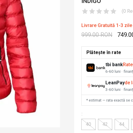
INDIGO
(
0
Re
Livrare Gratuită 1-3 zile
999.00 RON
749.0
Plătește în rate
tbi bank
Rate
6-60 luni · fina
LeanPay
de 
3-60 luni · finan
* estimat — rata exactă se 
:
40
42
44