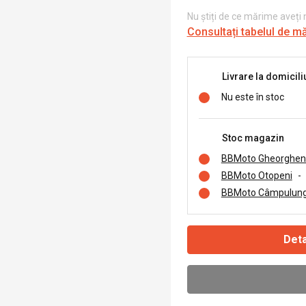
Nu știți de ce mărime aveți
Consultați tabelul de m
Livrare la domicili
Nu este în stoc
Stoc magazin
BBMoto Gheorghen
BBMoto Otopeni
-
BBMoto Câmpulung
Deta