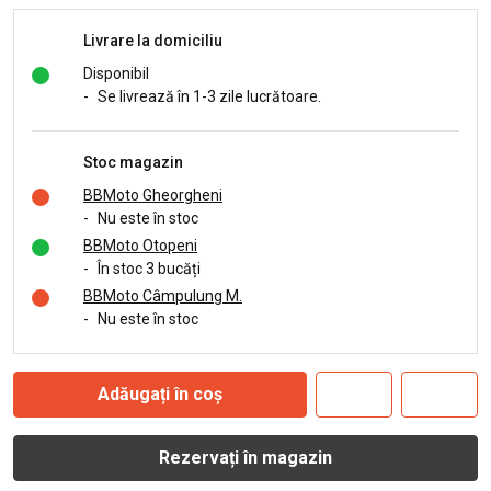
Livrare la domiciliu
Disponibil
-
Se livrează în 1-3 zile lucrătoare.
Stoc magazin
BBMoto Gheorgheni
-
Nu este în stoc
BBMoto Otopeni
-
În stoc 3 bucăți
BBMoto Câmpulung M.
-
Nu este în stoc
Adăugați în coș
Rezervați în magazin