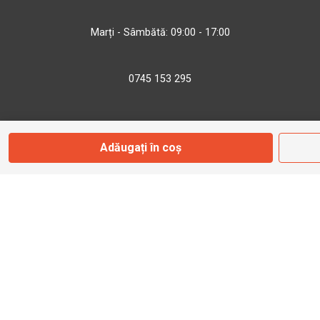
Marți - Sâmbătă: 09:00 - 17:00
0745 153 295
info@bbmoto.ro
Adăugați în coș
Magazin
Otopeni
Str. Ferme D Nr. 2
Otopeni, Ilfov