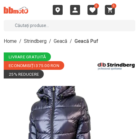
0
0
Home
/
Strindberg
/
Geacă
/
Geacă Puf
LIVRARE GRATUITĂ
ECONOMISIȚI 375.00 RON
25% REDUCERE