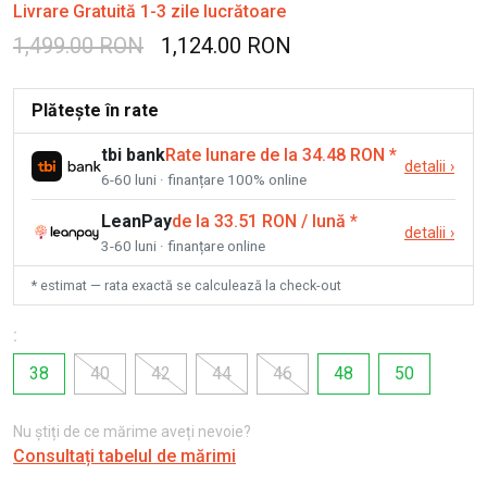
Livrare Gratuită 1-3 zile lucrătoare
1,499.00 RON
1,124.00 RON
Plătește în rate
tbi bank
Rate lunare de la 34.48 RON
*
detalii
›
6-60 luni · finanțare 100% online
LeanPay
de la 33.51 RON / lună
*
detalii
›
3-60 luni · finanțare online
* estimat — rata exactă se calculează la check-out
:
38
40
42
44
46
48
50
Nu știți de ce mărime aveți nevoie?
Consultați tabelul de mărimi