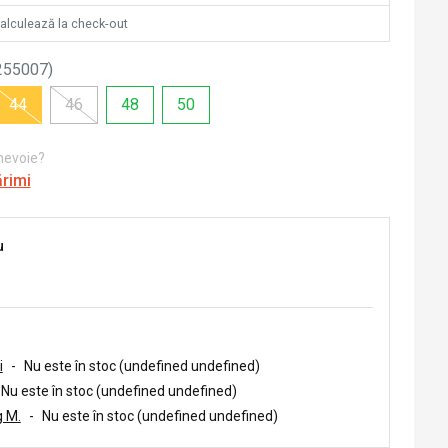
calculează la check-out
255007
)
44
46
48
50
 nevoie?
ărimi
u
i
-
Nu este în stoc (undefined undefined)
Nu este în stoc (undefined undefined)
 M.
-
Nu este în stoc (undefined undefined)