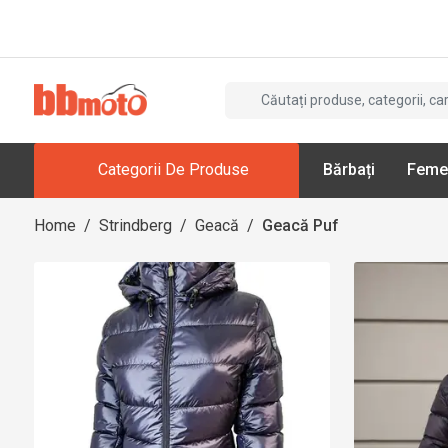
Categorii De Produse
Bărbați
Feme
Home
/
Strindberg
/
Geacă
/
Geacă Puf