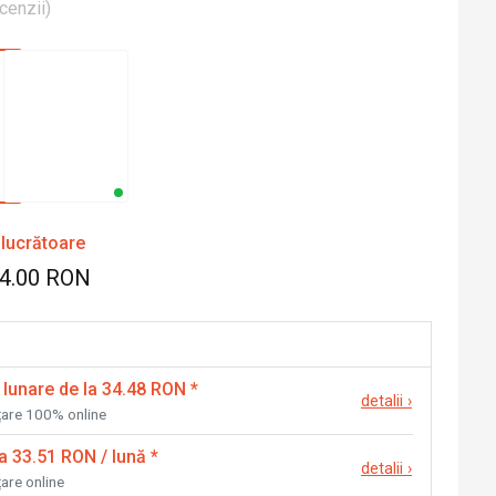
cenzii
)
 lucrătoare
24.00 RON
 lunare de la 34.48 RON
*
detalii
›
nțare 100% online
la 33.51 RON / lună
*
detalii
›
țare online