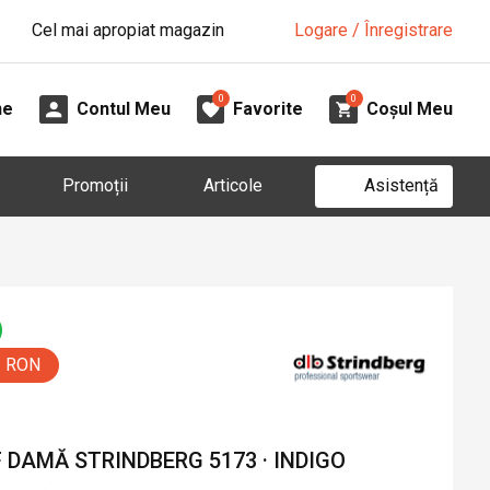
Cel mai apropiat magazin
Logare / Înregistrare
0
0
ne
Contul Meu
Favorite
Coșul Meu
Asistență
Promoții
Articole
0 RON
DAMĂ STRINDBERG 5173 · INDIGO