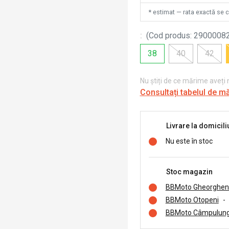
* estimat — rata exactă se 
:
(
Cod produs
:
2900008
38
40
42
Nu știți de ce mărime aveți
Consultați tabelul de m
Livrare la domicili
Nu este în stoc
Stoc magazin
BBMoto Gheorghen
BBMoto Otopeni
-
BBMoto Câmpulung