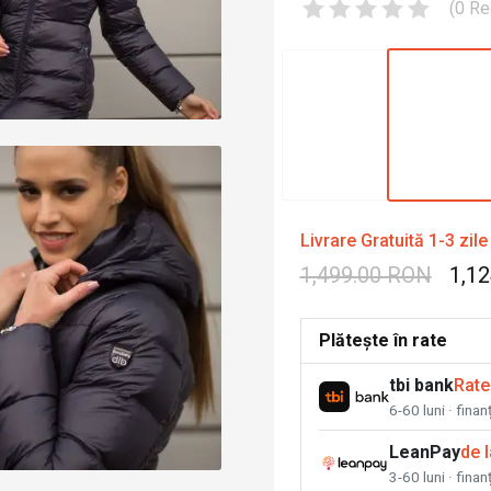
(
0
Re
Livrare Gratuită 1-3 zile
1,499.00 RON
1,1
Plătește în rate
tbi bank
Rate
6-60 luni · fina
LeanPay
de 
3-60 luni · finan