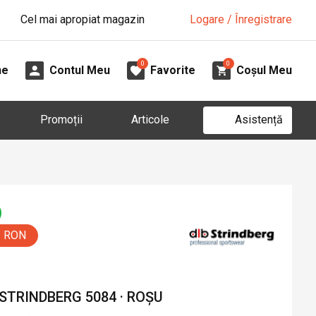
Cel mai apropiat magazin
Logare / Înregistrare
0
0
ne
Contul Meu
Favorite
Coșul Meu
Asistență
Promoții
Articole
0 RON
STRINDBERG 5084 · ROȘU