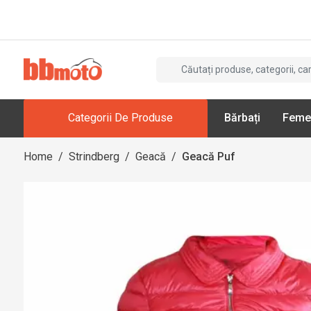
Categorii De Produse
Bărbați
Feme
Home
/
Strindberg
/
Geacă
/
Geacă Puf