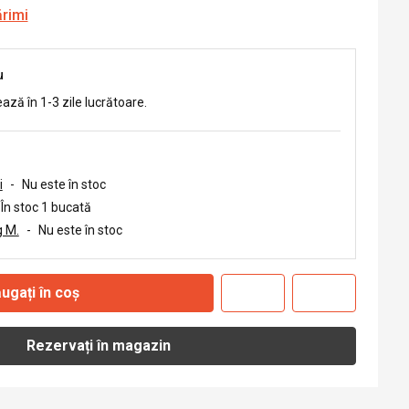
ărimi
u
ează în 1-3 zile lucrătoare.
i
-
Nu este în stoc
În stoc 1 bucată
 M.
-
Nu este în stoc
ugați în coș
Rezervați în magazin