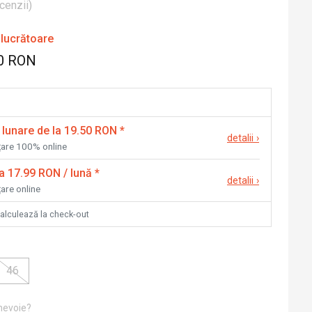
cenzii
)
 lucrătoare
0 RON
 lunare de la 19.50 RON
*
detalii
›
nțare 100% online
la 17.99 RON / lună
*
detalii
›
țare online
calculează la check-out
46
 nevoie?