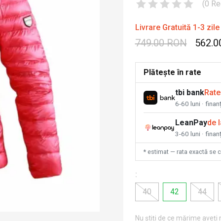
(
0
Re
Livrare Gratuită 1-3 zile
749.00 RON
562.0
Plătește în rate
tbi bank
Rate
6-60 luni · fina
LeanPay
de 
3-60 luni · finan
* estimat — rata exactă se 
:
40
42
44
Nu știți de ce mărime aveți