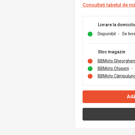
Consultați tabelul de m
Livrare la domicili
Disponibil
-
Se livr
Stoc magazin
BBMoto Gheorghen
BBMoto Otopeni
-
BBMoto Câmpulung
Adă