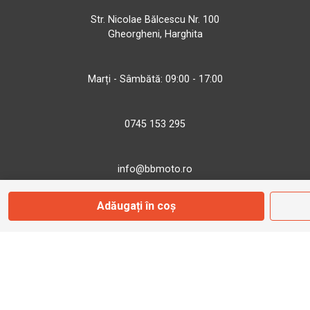
Str. Nicolae Bălcescu Nr. 100
Gheorgheni, Harghita
Marți - Sâmbătă: 09:00 - 17:00
0745 153 295
info@bbmoto.ro
Adăugați în coș
Magazin
Otopeni
Str. Ferme D Nr. 2