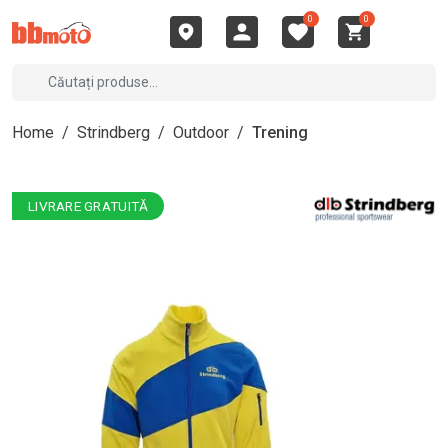
0
0
Home
/
Strindberg
/
Outdoor
/
Trening
LIVRARE GRATUITĂ