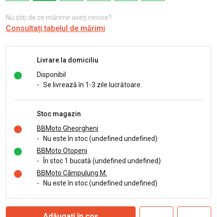
Nu știți de ce mărime aveți nevoie?
Consultați tabelul de mărimi
Livrare la domiciliu
Disponibil
-
Se livrează în 1-3 zile lucrătoare.
Stoc magazin
BBMoto Gheorgheni
-
Nu este în stoc (undefined undefined)
BBMoto Otopeni
-
În stoc 1 bucată (undefined undefined)
BBMoto Câmpulung M.
-
Nu este în stoc (undefined undefined)
Adăugați în coș