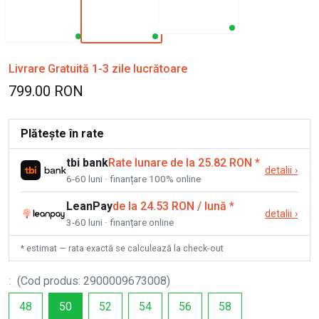
Livrare Gratuită 1-3 zile lucrătoare
799.00 RON
Plătește în rate
tbi bank
Rate lunare de la 25.82 RON
*
detalii
›
6-60 luni · finanțare 100% online
LeanPay
de la 24.53 RON / lună
*
detalii
›
3-60 luni · finanțare online
* estimat — rata exactă se calculează la check-out
:
(
Cod produs
:
2900009673008
)
48
50
52
54
56
58