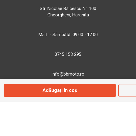
Str. Nicolae Bălcescu Nr. 100
Gheorgheni, Harghita
Marți - Sâmbătă: 09:00 - 17:00
0745 153 295
info@bbmoto.ro
Adăugați în coș
Magazin
Otopeni
Str. Ferme D Nr. 2