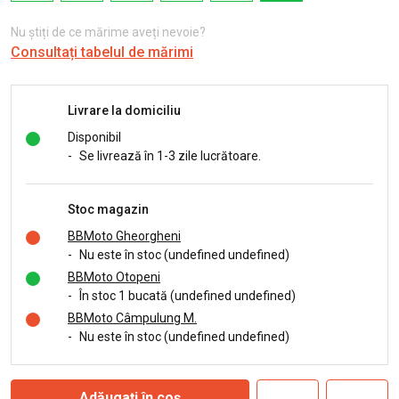
Nu știți de ce mărime aveți nevoie?
Consultați tabelul de mărimi
Livrare la domiciliu
Disponibil
-
Se livrează în 1-3 zile lucrătoare.
Stoc magazin
BBMoto Gheorgheni
-
Nu este în stoc (undefined undefined)
BBMoto Otopeni
-
În stoc 1 bucată (undefined undefined)
BBMoto Câmpulung M.
-
Nu este în stoc (undefined undefined)
Adăugați în coș