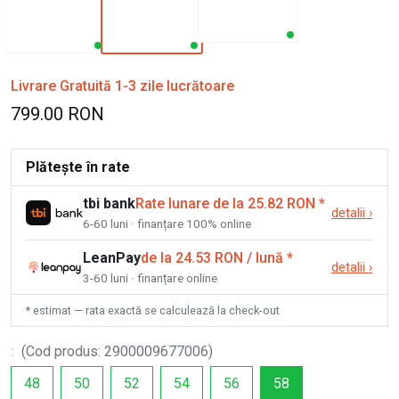
Livrare Gratuită 1-3 zile lucrătoare
799.00 RON
Plătește în rate
tbi bank
Rate lunare de la 25.82 RON
*
detalii
›
6-60 luni · finanțare 100% online
LeanPay
de la 24.53 RON / lună
*
detalii
›
3-60 luni · finanțare online
* estimat — rata exactă se calculează la check-out
:
(
Cod produs
:
2900009677006
)
48
50
52
54
56
58