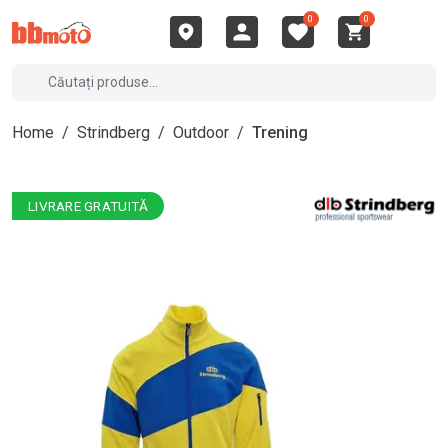
0
0
Home
/
Strindberg
/
Outdoor
/
Trening
LIVRARE GRATUITĂ