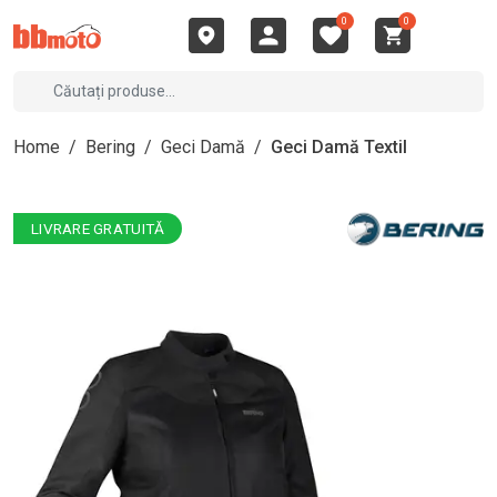
0
0
Home
/
Bering
/
Geci Damă
/
Geci Damă Textil
LIVRARE GRATUITĂ