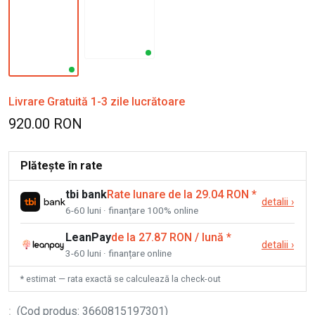
Livrare Gratuită 1-3 zile lucrătoare
920.00 RON
Plătește în rate
tbi bank
Rate lunare de la 29.04 RON
*
detalii
›
6-60 luni · finanțare 100% online
LeanPay
de la 27.87 RON / lună
*
detalii
›
3-60 luni · finanțare online
* estimat — rata exactă se calculează la check-out
:
(
Cod produs
:
3660815197301
)