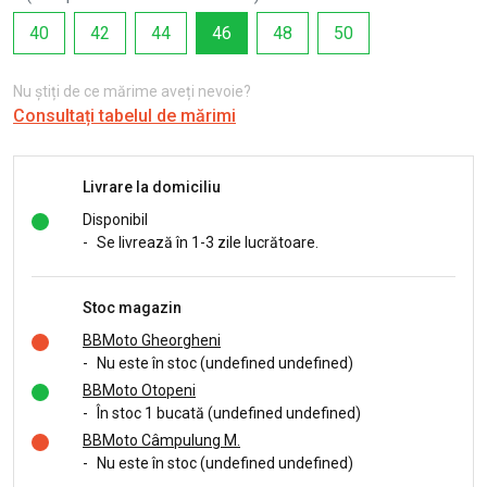
40
42
44
46
48
50
Nu știți de ce mărime aveți nevoie?
Consultați tabelul de mărimi
Livrare la domiciliu
Disponibil
-
Se livrează în 1-3 zile lucrătoare.
Stoc magazin
BBMoto Gheorgheni
-
Nu este în stoc (undefined undefined)
BBMoto Otopeni
-
În stoc 1 bucată (undefined undefined)
BBMoto Câmpulung M.
-
Nu este în stoc (undefined undefined)