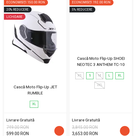
ECONOMISIȚI
150.00 RON
ECONOMISIȚI
192.00 RON
20
%
REDUCERE
5
%
REDUCERE
LICHIDARE
Cască Moto Flip-Up SHOEI
NEOTEC 3 ANTHEM TC-10
XS
S
M
L
XL
2XL
Cască Moto Flip-Up JET
RUMBLE
XL
Livrare Gratuită
Livrare Gratuită
749.00 RON
3,845.00 RON
599.00 RON
3,653.00 RON