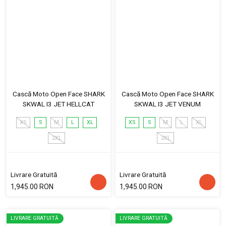
Cască Moto Open Face SHARK
Cască Moto Open Face SHARK
SKWAL I3 JET HELLCAT
SKWAL I3 JET VENUM
XS
S
M
L
XL
XS
S
M
L
XL
2XL
2XL
Livrare Gratuită
Livrare Gratuită
1,945.00 RON
1,945.00 RON
LIVRARE GRATUITĂ
LIVRARE GRATUITĂ