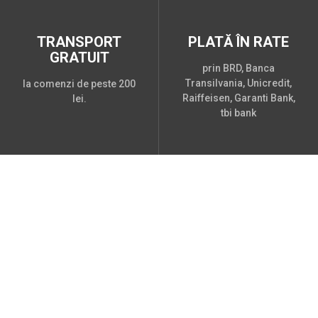
TRANSPORT
PLATĂ ÎN RATE
GRATUIT
prin BRD, Banca
Transilvania, Unicredit,
la comenzi de peste 200
Raiffeisen, Garanti Bank,
lei.
tbi bank