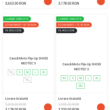
3,653.00 RON
3,178.00 RON
LIVRARE GRATUITĂ
LIVRARE GRATUITĂ
ECONOMISIȚI
167.00 RON
ECONOMISIȚI
175.00 RON
5
%
REDUCERE
5
%
REDUCERE
Cască Moto Flip-Up SHOEI
NEOTEC 3
Cască Moto Flip-Up SHOEI
NEOTEC 3
XS
S
M
L
XL
XS
S
M
L
XL
2XL
2XL
Livrare Gratuită
Livrare Gratuită
3,345.00 RON
3,495.00 RON
3,178.00 RON
3,320.00 RON