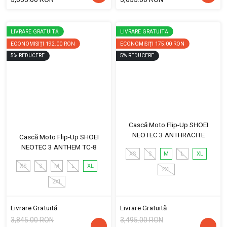
LIVRARE GRATUITĂ
LIVRARE GRATUITĂ
ECONOMISIȚI
192.00 RON
ECONOMISIȚI
175.00 RON
5
%
REDUCERE
5
%
REDUCERE
Cască Moto Flip-Up SHOEI
NEOTEC 3 ANTHRACITE
Cască Moto Flip-Up SHOEI
NEOTEC 3 ANTHEM TC-8
XS
S
M
L
XL
XS
S
M
L
XL
2XL
2XL
Livrare Gratuită
Livrare Gratuită
3,845.00 RON
3,495.00 RON