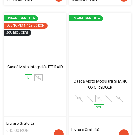
LIVRARE GRATUITĂ
LIVRARE GRATUITĂ
ECONOMISIȚI
129.00 RON
20
%
REDUCERE
Cască Moto Integrală JET RAID
L
XL
Cască Moto Modulară SHARK
OXO RYDGER
XS
S
M
L
XL
2XL
Livrare Gratuită
Livrare Gratuită
645.00 RON