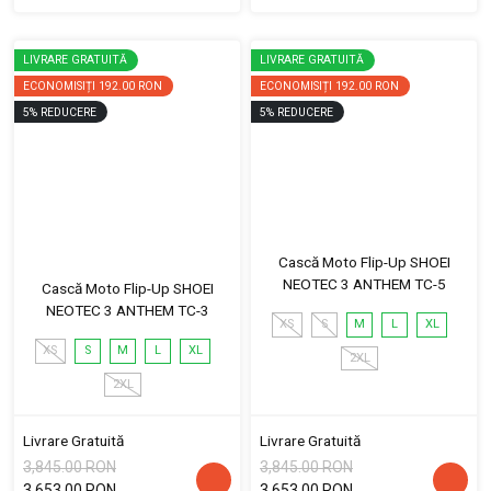
LIVRARE GRATUITĂ
LIVRARE GRATUITĂ
ECONOMISIȚI
192.00 RON
ECONOMISIȚI
192.00 RON
5
%
REDUCERE
5
%
REDUCERE
Cască Moto Flip-Up SHOEI
NEOTEC 3 ANTHEM TC-5
Cască Moto Flip-Up SHOEI
NEOTEC 3 ANTHEM TC-3
XS
S
M
L
XL
XS
S
M
L
XL
2XL
2XL
Livrare Gratuită
Livrare Gratuită
3,845.00 RON
3,845.00 RON
3,653.00 RON
3,653.00 RON