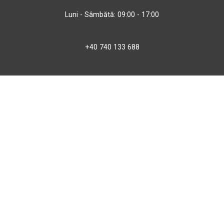
Luni - Sâmbătă: 09:00 - 17:00
+40 740 133 688
atv@bbmoto.ro
Magazin
BBmoto ATV Otopeni
Str. Ferme D Nr. 2
Otopeni, Ilfov