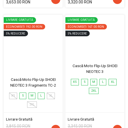
3,653.00 RON
3,320.00 RON
LIVRARE GRATUITĂ
LIVRARE GRATUITĂ
ECONOMISIȚI
192.00 RON
ECONOMISIȚI
167.00 RON
5
%
REDUCERE
5
%
REDUCERE
Cască Moto Flip-Up SHOEI
NEOTEC 3
Cască Moto Flip-Up SHOEI
XS
S
M
L
XL
NEOTEC 3 Fragments TC-2
2XL
XS
S
M
L
XL
2XL
Livrare Gratuită
Livrare Gratuită
3,845.00 RON
3,345.00 RON