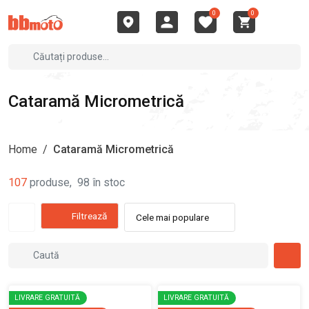
0
0
Cataramă Micrometrică
Home
/
Cataramă Micrometrică
107
produse
,
98
în stoc
Filtrează
Cele mai populare
LIVRARE GRATUITĂ
LIVRARE GRATUITĂ