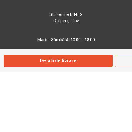
Str. Ferme D Nr. 2
Otopeni, Ilfov
Marți - Sâmbătă: 10:00 - 18:00
0755 141 155
Detalii de livrare
otopeni@bbmoto.ro
Magazin
Câmpulung M.