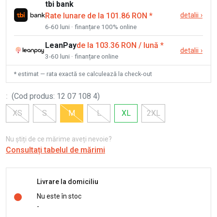
tbi bank
Rate lunare de la 101.86 RON
*
detalii
›
6-60 luni · finanțare 100% online
LeanPay
de la 103.36 RON / lună
*
detalii
›
3-60 luni · finanțare online
* estimat — rata exactă se calculează la check-out
:
(
Cod produs
:
12 07 108 4
)
XS
S
M
L
XL
2XL
Nu știți de ce mărime aveți nevoie?
Consultați tabelul de mărimi
Livrare la domiciliu
Nu este în stoc
-