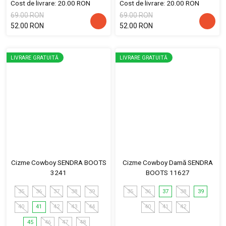
Cost de livrare: 20.00 RON
Cost de livrare: 20.00 RON
69.00 RON
69.00 RON
52.00 RON
52.00 RON
LIVRARE GRATUITĂ
LIVRARE GRATUITĂ
Cizme Cowboy SENDRA BOOTS
Cizme Cowboy Damă SENDRA
3241
BOOTS 11627
35
36
37
38
39
35
36
37
38
39
40
41
42
43
44
40
41
42
45
46
47
48