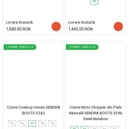
46
Livrare Gratuită
Livrare Gratuită
1,680.00 RON
1,442.00 RON
LIVRARE GRATUITĂ
LIVRARE GRATUITĂ
Cizme Cowboy Unisex SENDRA
Cizme Moto Chopper din Piele
BOOTS 3242
Naturală SENDRA BOOTS 3396
Steel Matebox
35
36
37
38
39