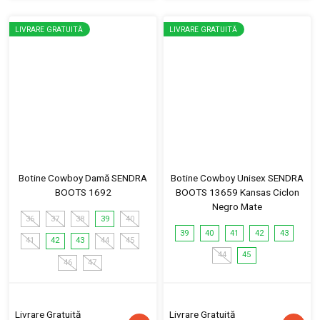
LIVRARE GRATUITĂ
LIVRARE GRATUITĂ
Botine Cowboy Damă SENDRA
Botine Cowboy Unisex SENDRA
BOOTS 1692
BOOTS 13659 Kansas Ciclon
Negro Mate
36
37
38
39
40
39
40
41
42
43
41
42
43
44
45
44
45
46
47
Livrare Gratuită
Livrare Gratuită