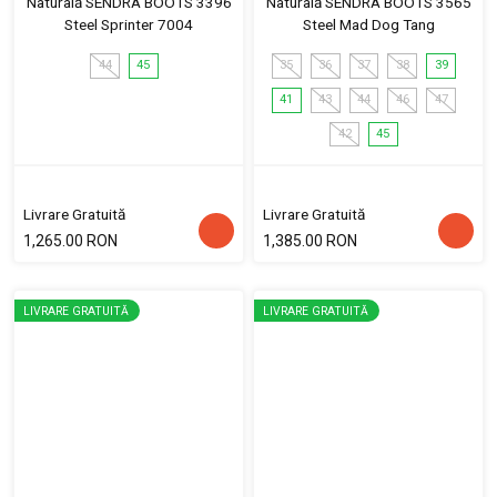
Naturală SENDRA BOOTS 3396
Naturală SENDRA BOOTS 3565
Steel Sprinter 7004
Steel Mad Dog Tang
44
45
35
36
37
38
39
41
43
44
46
47
42
45
Livrare Gratuită
Livrare Gratuită
1,265.00 RON
1,385.00 RON
LIVRARE GRATUITĂ
LIVRARE GRATUITĂ