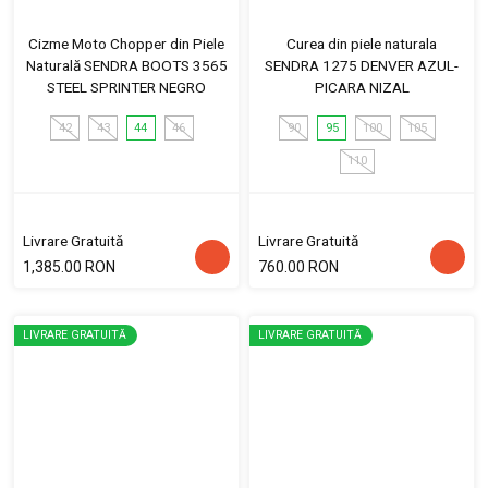
Cizme Moto Chopper din Piele
Curea din piele naturala
Naturală SENDRA BOOTS 3565
SENDRA 1275 DENVER AZUL-
STEEL SPRINTER NEGRO
PICARA NIZAL
42
43
44
46
90
95
100
105
110
Livrare Gratuită
Livrare Gratuită
1,385.00 RON
760.00 RON
LIVRARE GRATUITĂ
LIVRARE GRATUITĂ