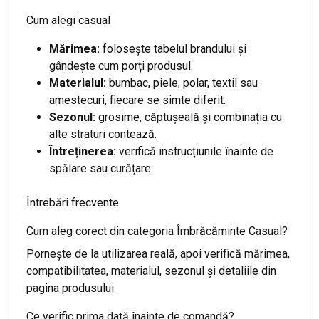
Cum alegi casual
Mărimea:
folosește tabelul brandului și
gândește cum porți produsul.
Materialul:
bumbac, piele, polar, textil sau
amestecuri, fiecare se simte diferit.
Sezonul:
grosime, căptușeală și combinația cu
alte straturi contează.
Întreținerea:
verifică instrucțiunile înainte de
spălare sau curățare.
Întrebări frecvente
Cum aleg corect din categoria Îmbrăcăminte Casual?
Pornește de la utilizarea reală, apoi verifică mărimea,
compatibilitatea, materialul, sezonul și detaliile din
pagina produsului.
Ce verific prima dată înainte de comandă?