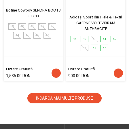
Botine Cowboy SENDRA BOOTS
11783
Adidași Sport din Piele & Textil
GAERNE VOLT VIBRAM
39
40
41
42
43
ANTHRACITE
44
45
46
47
38
39
40
41
42
43
44
45
Livrare Gratuită
Livrare Gratuită
1,535.00 RON
900.00 RON
ÎNCARCĂ MAI MULTE PRODUSE