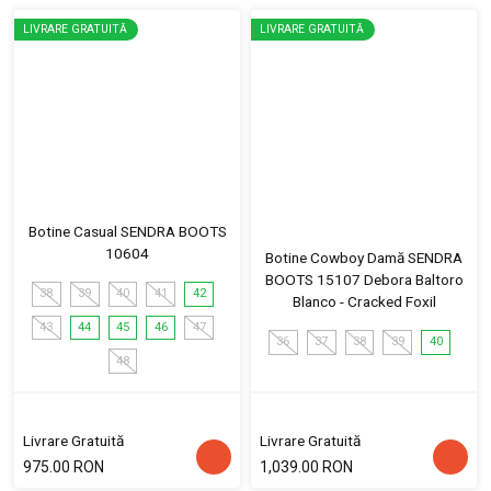
LIVRARE GRATUITĂ
LIVRARE GRATUITĂ
Botine Casual SENDRA BOOTS
10604
Botine Cowboy Damă SENDRA
BOOTS 15107 Debora Baltoro
38
39
40
41
42
Blanco - Cracked Foxil
43
44
45
46
47
36
37
38
39
40
48
Livrare Gratuită
Livrare Gratuită
975.00 RON
1,039.00 RON