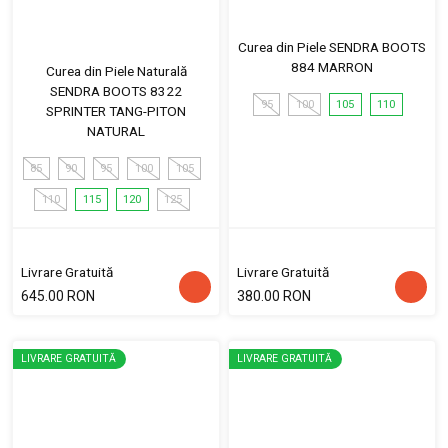
Curea din Piele SENDRA BOOTS
884 MARRON
Curea din Piele Naturală
SENDRA BOOTS 8322
95
100
105
110
SPRINTER TANG-PITON
NATURAL
85
90
95
100
105
110
115
120
125
Livrare Gratuită
Livrare Gratuită
645.00 RON
380.00 RON
LIVRARE GRATUITĂ
LIVRARE GRATUITĂ