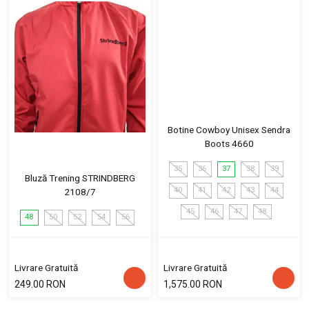
Botine Cowboy Unisex Sendra
Boots 4660
35
36
37
38
39
Bluză Trening STRINDBERG
40
41
42
43
44
2108/7
45
46
47
48
48
50
52
54
56
Livrare Gratuită
Livrare Gratuită
249.00 RON
1,575.00 RON