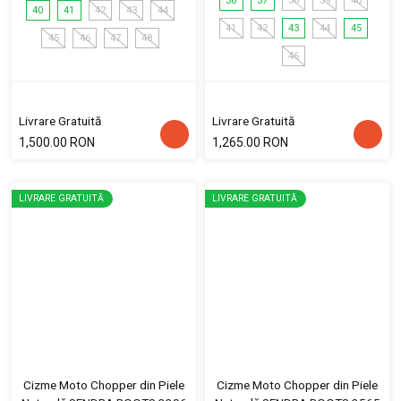
36
37
38
39
40
40
41
42
43
44
41
42
43
44
45
45
46
47
48
46
Livrare Gratuită
Livrare Gratuită
1,500.00 RON
1,265.00 RON
LIVRARE GRATUITĂ
LIVRARE GRATUITĂ
Cizme Moto Chopper din Piele
Cizme Moto Chopper din Piele