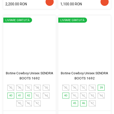
2,200.00 RON
1,100.00 RON
LIVRARE GRATUITĂ
LIVRARE GRATUITĂ
Botine Cowboy Unisex SENDRA
Botine Cowboy Unisex SENDRA
BOOTS 1692
BOOTS 1692
35
36
37
38
39
35
36
37
38
39
40
41
42
43
44
40
41
42
43
44
45
46
47
45
46
47