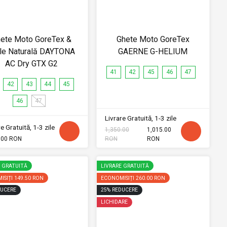
ete Moto GoreTex &
Ghete Moto GoreTex
le Naturală DAYTONA
GAERNE G-HELIUM
AC Dry GTX G2
41
42
45
46
47
42
43
44
45
46
47
Livrare Gratuită, 1-3 zile
e Gratuită, 1-3 zile
1,350.00
1,015.00
.00 RON
RON
RON
E GRATUITĂ
LIVRARE GRATUITĂ
ISIȚI
149.50 RON
ECONOMISIȚI
260.00 RON
UCERE
25
%
REDUCERE
LICHIDARE