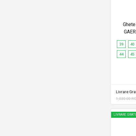
Ghete
GAER
39
40
44
45
Livrare Grat
1,030.00 R
LIVRARE GRAT