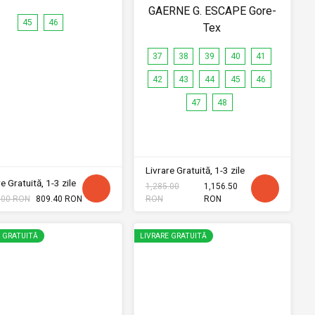
GAERNE G. ESCAPE Gore-
45
46
Tex
37
38
39
40
41
42
43
44
45
46
47
48
Livrare Gratuită, 1-3 zile
e Gratuită, 1-3 zile
1,285.00
1,156.50
.00 RON
809.40 RON
RON
RON
E GRATUITĂ
LIVRARE GRATUITĂ