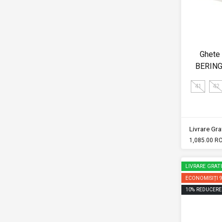
Ghete 
BERING
41
42
Livrare Grat
1,085.00 R
LIVRARE GRAT
ECONOMISIȚI
10
%
REDUCERE