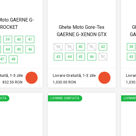
Moto GAERNE G-
ROCKET
Ghete Moto Gore-Tex
G
GAERNE G-XENON GTX
GA
39
40
41
38
39
40
41
42
38
44
45
46
43
44
45
46
47
43
47
48
uită, 1-3 zile
Livrare Gratuită, 1-3 zile
Livrar
832.50 RON
1,030.00 RON
1,030
UITĂ
LIVRARE GRATUITĂ
LIVRAR