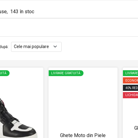
use
,
143
în stoc
după
:
UITĂ
LIVRARE GRATUITĂ
LIVRAR
ECONOM
40
%
RED
LICHIDA
G
Ghete Moto din Piele