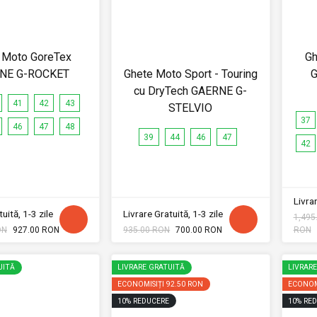
 Moto GoreTex
Gh
NE G-ROCKET
Ghete Moto Sport - Touring
G
cu DryTech GAERNE G-
41
42
43
STELVIO
37
46
47
48
39
44
46
47
42
Livrar
uită, 1-3 zile
Livrare Gratuită, 1-3 zile
1,495
ON
927.00 RON
935.00 RON
700.00 RON
RON
UITĂ
LIVRARE GRATUITĂ
LIVRAR
ECONOMISIȚI
92.50 RON
ECONOM
10
%
REDUCERE
10
%
RED