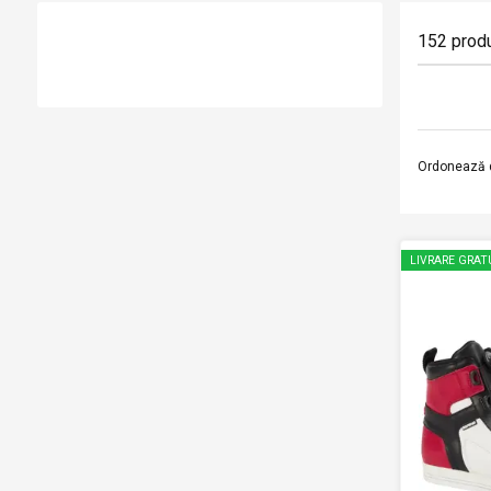
152
prod
Ordonează 
LIVRARE GRAT