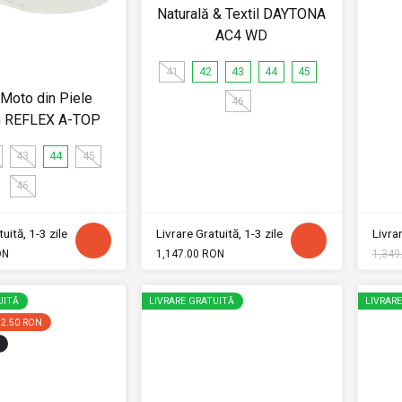
Naturală & Textil DAYTONA
AC4 WD
41
42
43
44
45
Moto din Piele
46
 REFLEX A-TOP
43
44
45
46
uită, 1-3 zile
Livrare Gratuită, 1-3 zile
Livrar
ON
1,147.00 RON
1,349
UITĂ
LIVRARE GRATUITĂ
LIVRAR
92.50 RON