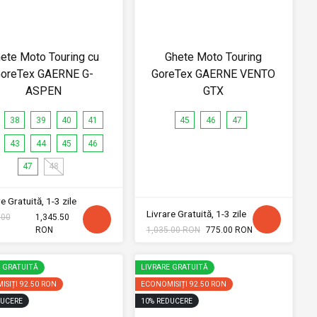
ete Moto Touring cu
Ghete Moto Touring
oreTex GAERNE G-
GoreTex GAERNE VENTO
ASPEN
GTX
38
39
40
41
45
46
47
43
44
45
46
47
48
e Gratuită, 1-3 zile
Livrare Gratuită, 1-3 zile
.00
1,345.50
RON
1,035.00 RON
775.00 RON
E GRATUITĂ
LIVRARE GRATUITĂ
ISIȚI
92.50 RON
ECONOMISIȚI
92.50 RON
UCERE
10
%
REDUCERE