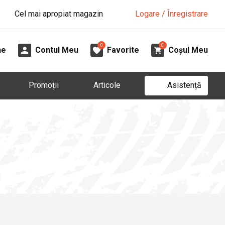
Cel mai apropiat magazin
Logare / Înregistrare
0
0
ne
Contul Meu
Favorite
Coșul Meu
Asistență
Promoții
Articole