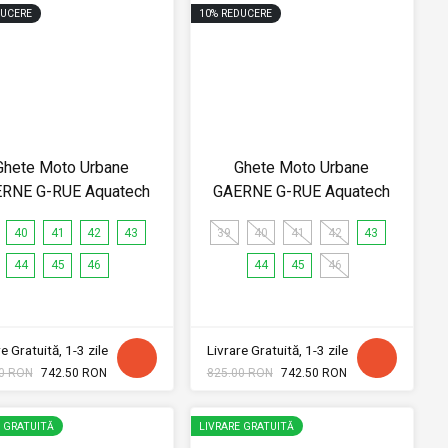
UCERE
10
%
REDUCERE
Ghete Moto Urbane
Ghete Moto Urbane
RNE G-RUE Aquatech
GAERNE G-RUE Aquatech
40
41
42
43
39
40
41
42
43
44
45
46
44
45
46
e Gratuită, 1-3 zile
Livrare Gratuită, 1-3 zile
0 RON
742.50 RON
825.00 RON
742.50 RON
E GRATUITĂ
LIVRARE GRATUITĂ