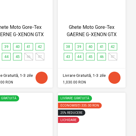
hete Moto Gore-Tex
Ghete Moto Gore-Tex
ERNE G-XENON GTX
GAERNE G-XENON GTX
39
40
41
42
38
39
40
41
42
44
45
46
47
43
44
45
46
47
e Gratuită, 1-3 zile
Livrare Gratuită, 1-3 zile
.00 RON
1,030.00 RON
E GRATUITĂ
LIVRARE GRATUITĂ
ECONOMISIȚI
335.00 RON
25
%
REDUCERE
LICHIDARE