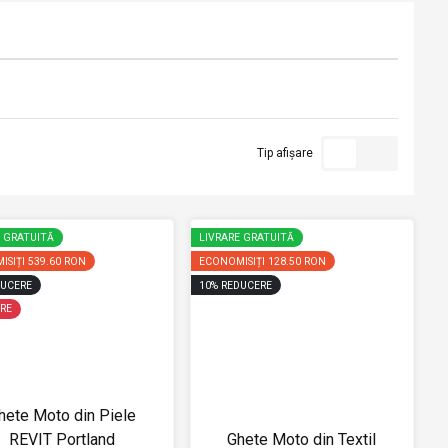
Tip afișare
E GRATUITĂ
LIVRARE GRATUITĂ
ISIȚI
539.60 RON
ECONOMISIȚI
128.50 RON
UCERE
10
%
REDUCERE
RE
hete Moto din Piele
REVIT Portland
Ghete Moto din Textil