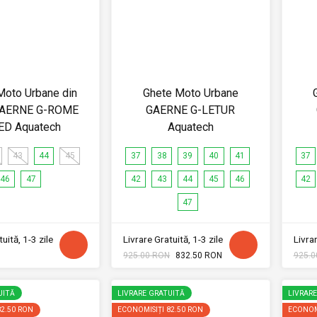
Moto Urbane din
Ghete Moto Urbane
GAERNE G-ROME
GAERNE G-LETUR
ED Aquatech
Aquatech
43
44
45
37
38
39
40
41
37
46
47
42
43
44
45
46
42
47
uită, 1-3 zile
Livrare Gratuită, 1-3 zile
Livrar
925.00 RON
832.50 RON
925.0
UITĂ
LIVRARE GRATUITĂ
LIVRAR
82.50 RON
ECONOMISIȚI
82.50 RON
ECONOM