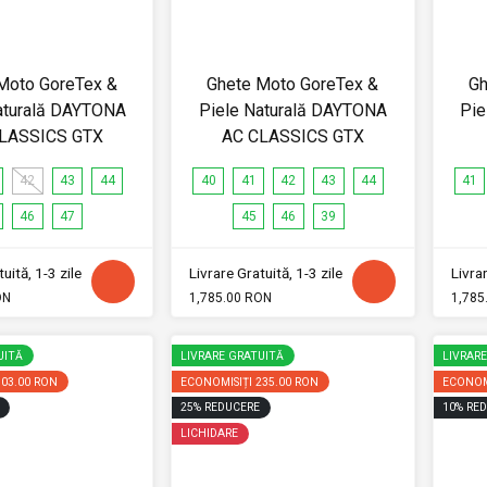
Moto GoreTex &
Ghete Moto GoreTex &
Gh
aturală DAYTONA
Piele Naturală DAYTONA
Pie
LASSICS GTX
AC CLASSICS GTX
42
43
44
40
41
42
43
44
41
46
47
45
46
39
uită, 1-3 zile
Livrare Gratuită, 1-3 zile
Livrar
ON
1,785.00 RON
1,785
UITĂ
LIVRARE GRATUITĂ
LIVRAR
103.00 RON
ECONOMISIȚI
235.00 RON
ECONOM
25
%
REDUCERE
10
%
RED
LICHIDARE