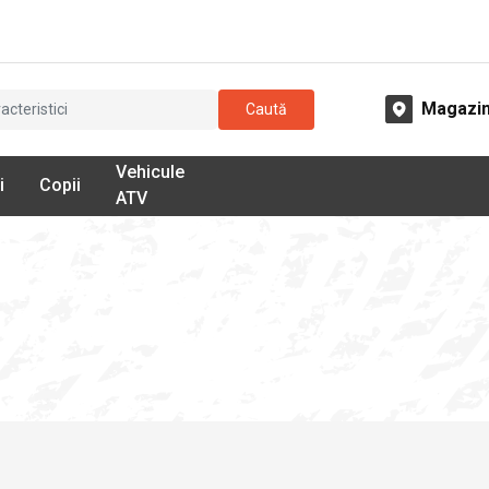
Magazi
Caută
Vehicule
i
Copii
ATV