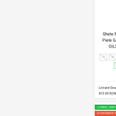
Ghete 
Piele 
OIL
41
42
Livrare Grat
810.00 RON
LIVRARE GRAT
ECONOMISIȚI