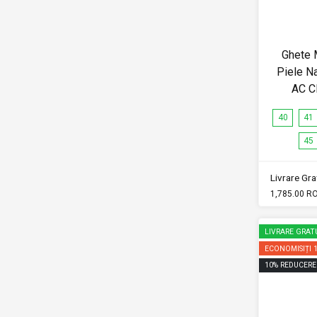
Ghete 
Piele N
AC C
40
41
45
Livrare Grat
1,785.00 R
LIVRARE GRAT
ECONOMISIȚI
10
%
REDUCERE