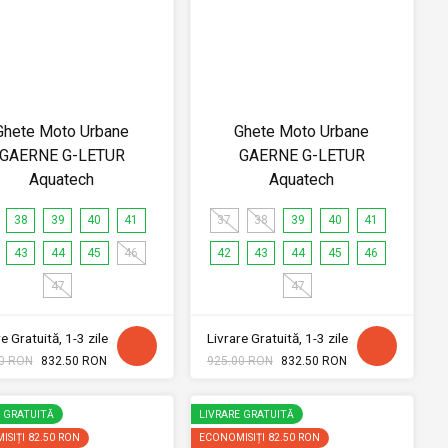
Ghete Moto Urbane
Ghete Moto Urbane
GAERNE G-LETUR
GAERNE G-LETUR
Aquatech
Aquatech
38
39
40
41
37
38
39
40
41
43
44
45
46
42
43
44
45
46
47
47
e Gratuită, 1-3 zile
Livrare Gratuită, 1-3 zile
0 RON
832.50 RON
925.00 RON
832.50 RON
E GRATUITĂ
LIVRARE GRATUITĂ
ISIȚI
82.50 RON
ECONOMISIȚI
82.50 RON