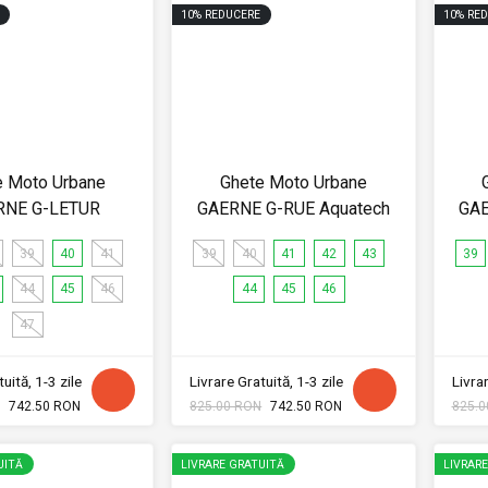
10
%
REDUCERE
10
%
RED
e Moto Urbane
Ghete Moto Urbane
RNE G-LETUR
GAERNE G-RUE Aquatech
GAE
39
40
41
39
40
41
42
43
39
44
45
46
44
45
46
47
uită, 1-3 zile
Livrare Gratuită, 1-3 zile
Livrar
742.50 RON
825.00 RON
742.50 RON
825.0
UITĂ
LIVRARE GRATUITĂ
LIVRAR