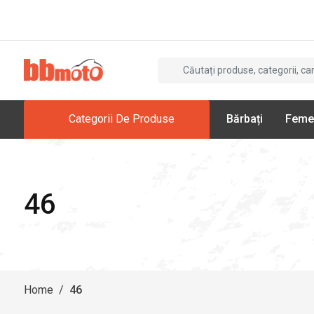
Categorii De Produse
Bărbați
Feme
46
Home
/
46