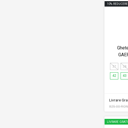
10
%
REDUCERE
Ghet
GAE
37
38
42
43
Livrare Grat
825.00 RON
LIVRARE GRAT