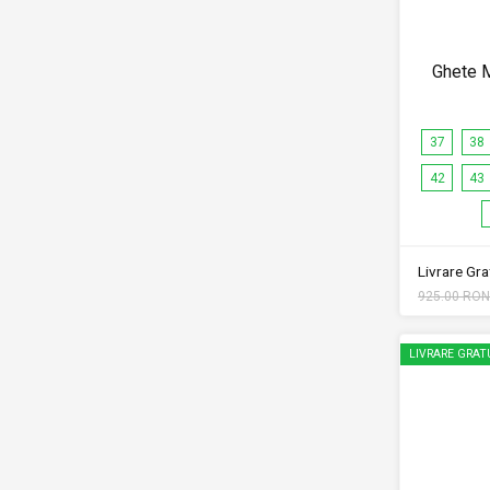
Ghete 
37
38
42
43
Livrare Grat
925.00 RON
LIVRARE GRAT