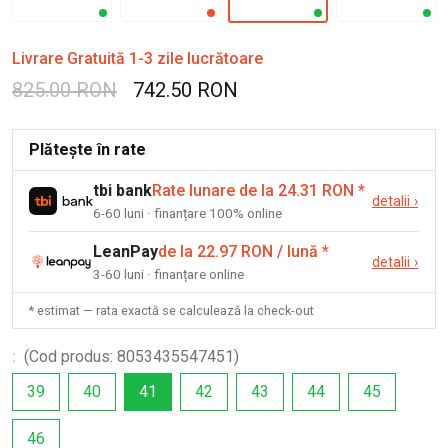
Livrare Gratuită 1-3 zile lucrătoare
825.00 RON
742.50 RON
Plătește în rate
tbi bank
Rate lunare de la 24.31 RON
*
detalii
›
6-60 luni · finanțare 100% online
LeanPay
de la 22.97 RON / lună
*
detalii
›
3-60 luni · finanțare online
* estimat — rata exactă se calculează la check-out
:
(
Cod produs
:
8053435547451
)
39
40
41
42
43
44
45
46