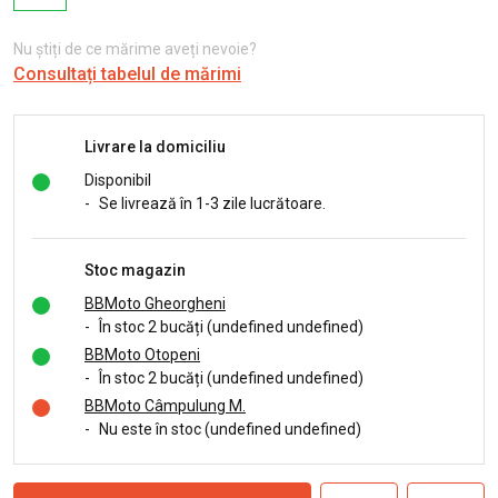
Nu știți de ce mărime aveți nevoie?
Consultați tabelul de mărimi
Livrare la domiciliu
Disponibil
-
Se livrează în 1-3 zile lucrătoare.
Stoc magazin
BBMoto Gheorgheni
-
În stoc 2 bucăți (undefined undefined)
BBMoto Otopeni
-
În stoc 2 bucăți (undefined undefined)
BBMoto Câmpulung M.
-
Nu este în stoc (undefined undefined)