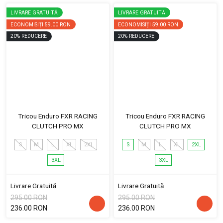
LIVRARE GRATUITĂ
LIVRARE GRATUITĂ
ECONOMISIȚI
59.00 RON
ECONOMISIȚI
59.00 RON
20
%
REDUCERE
20
%
REDUCERE
Tricou Enduro FXR RACING
Tricou Enduro FXR RACING
CLUTCH PRO MX
CLUTCH PRO MX
S
M
L
XL
2XL
S
M
L
XL
2XL
3XL
3XL
Livrare Gratuită
Livrare Gratuită
295.00 RON
295.00 RON
236.00 RON
236.00 RON