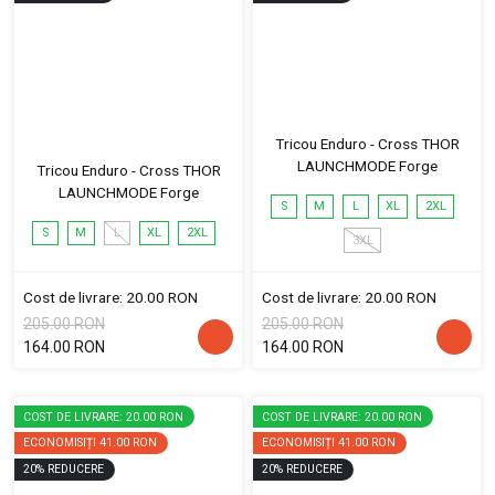
Tricou Enduro - Cross THOR
LAUNCHMODE Forge
Tricou Enduro - Cross THOR
LAUNCHMODE Forge
S
M
L
XL
2XL
S
M
L
XL
2XL
3XL
Cost de livrare: 20.00 RON
Cost de livrare: 20.00 RON
205.00 RON
205.00 RON
164.00 RON
164.00 RON
COST DE LIVRARE: 20.00 RON
COST DE LIVRARE: 20.00 RON
ECONOMISIȚI
41.00 RON
ECONOMISIȚI
41.00 RON
20
%
REDUCERE
20
%
REDUCERE