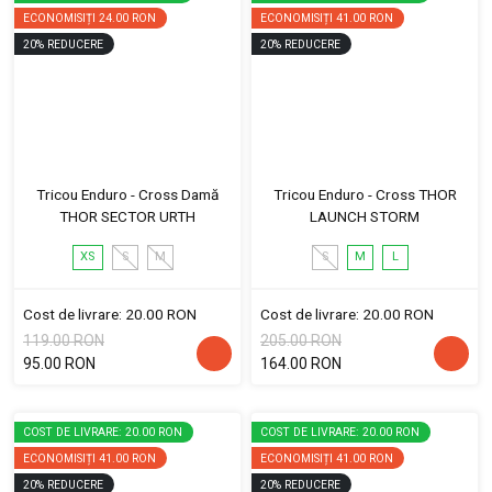
ECONOMISIȚI
24.00 RON
ECONOMISIȚI
41.00 RON
20
%
REDUCERE
20
%
REDUCERE
Tricou Enduro - Cross Damă
Tricou Enduro - Cross THOR
THOR SECTOR URTH
LAUNCH STORM
XS
S
M
S
M
L
Cost de livrare: 20.00 RON
Cost de livrare: 20.00 RON
119.00 RON
205.00 RON
95.00 RON
164.00 RON
COST DE LIVRARE: 20.00 RON
COST DE LIVRARE: 20.00 RON
ECONOMISIȚI
41.00 RON
ECONOMISIȚI
41.00 RON
20
%
REDUCERE
20
%
REDUCERE