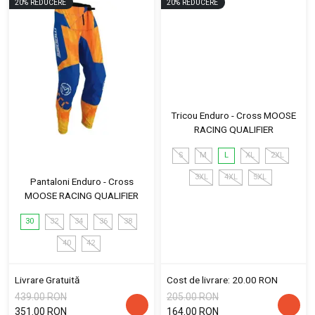
20
%
REDUCERE
20
%
REDUCERE
Tricou Enduro - Cross MOOSE
RACING QUALIFIER
S
M
L
XL
2XL
3XL
4XL
5XL
Pantaloni Enduro - Cross
MOOSE RACING QUALIFIER
30
32
34
36
38
40
42
Livrare Gratuită
Cost de livrare: 20.00 RON
439.00 RON
205.00 RON
351.00 RON
164.00 RON