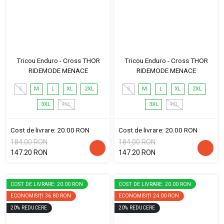
Tricou Enduro - Cross THOR
Tricou Enduro - Cross THOR
RIDEMODE MENACE
RIDEMODE MENACE
S
M
L
XL
2XL
S
M
L
XL
2XL
3XL
4XL
3XL
4XL
Cost de livrare: 20.00 RON
Cost de livrare: 20.00 RON
184.00 RON
184.00 RON
147.20 RON
147.20 RON
COST DE LIVRARE: 20.00 RON
COST DE LIVRARE: 20.00 RON
ECONOMISIȚI
36.80 RON
ECONOMISIȚI
24.00 RON
20
%
REDUCERE
20
%
REDUCERE