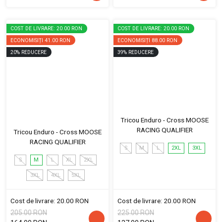
COST DE LIVRARE: 20.00 RON
COST DE LIVRARE: 20.00 RON
ECONOMISIȚI
41.00 RON
ECONOMISIȚI
88.00 RON
20
%
REDUCERE
39
%
REDUCERE
Tricou Enduro - Cross MOOSE
RACING QUALIFIER
Tricou Enduro - Cross MOOSE
RACING QUALIFIER
S
M
L
2XL
3XL
S
M
L
XL
2XL
3XL
4XL
5XL
Cost de livrare: 20.00 RON
Cost de livrare: 20.00 RON
205.00 RON
225.00 RON