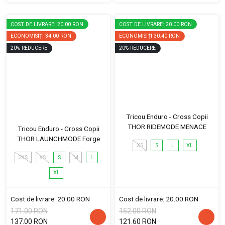
COST DE LIVRARE: 20.00 RON
COST DE LIVRARE: 20.00 RON
ECONOMISIȚI
34.00 RON
ECONOMISIȚI
30.40 RON
20
%
REDUCERE
20
%
REDUCERE
Tricou Enduro - Cross Copii
THOR RIDEMODE MENACE
Tricou Enduro - Cross Copii
THOR LAUNCHMODE Forge
XS
S
L
XL
2XS
XS
S
M
L
XL
Cost de livrare: 20.00 RON
Cost de livrare: 20.00 RON
171.00 RON
152.00 RON
137.00 RON
121.60 RON