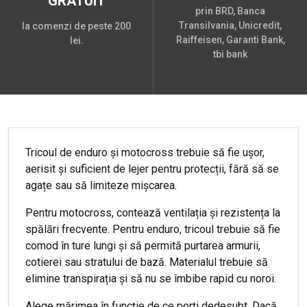
GRATUIT
prin BRD, Banca
Transilvania, Unicredit,
la comenzi de peste 200
Raiffeisen, Garanti Bank,
lei.
tbi bank
Tricoul de enduro și motocross trebuie să fie ușor,
aerisit și suficient de lejer pentru protecții, fără să se
agațe sau să limiteze mișcarea.
Pentru motocross, contează ventilația și rezistența la
spălări frecvente. Pentru enduro, tricoul trebuie să fie
comod în ture lungi și să permită purtarea armurii,
cotierei sau stratului de bază. Materialul trebuie să
elimine transpirația și să nu se îmbibe rapid cu noroi.
Alege mărimea în funcție de ce porți dedesubt. Dacă