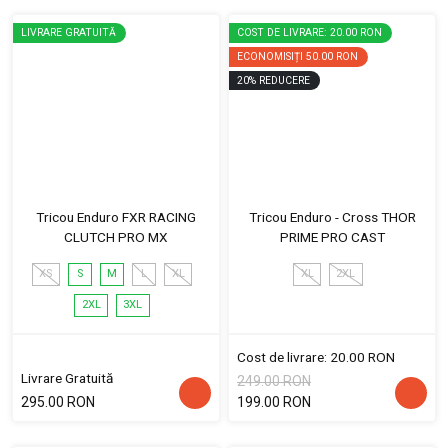
LIVRARE GRATUITĂ
COST DE LIVRARE: 20.00 RON
ECONOMISIȚI
50.00 RON
20
%
REDUCERE
Tricou Enduro FXR RACING
Tricou Enduro - Cross THOR
CLUTCH PRO MX
PRIME PRO CAST
XS
S
M
L
XL
XL
2XL
2XL
3XL
Cost de livrare: 20.00 RON
Livrare Gratuită
249.00 RON
295.00 RON
199.00 RON