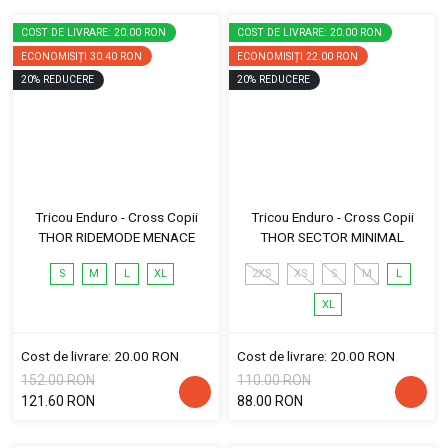
COST DE LIVRARE: 20.00 RON
COST DE LIVRARE: 20.00 RON
ECONOMISIȚI
30.40 RON
ECONOMISIȚI
22.00 RON
20
%
REDUCERE
20
%
REDUCERE
Tricou Enduro - Cross Copii
Tricou Enduro - Cross Copii
THOR RIDEMODE MENACE
THOR SECTOR MINIMAL
S
M
L
XL
2XS
XS
S
M
L
XL
Cost de livrare: 20.00 RON
Cost de livrare: 20.00 RON
152.00 RON
110.00 RON
121.60 RON
88.00 RON