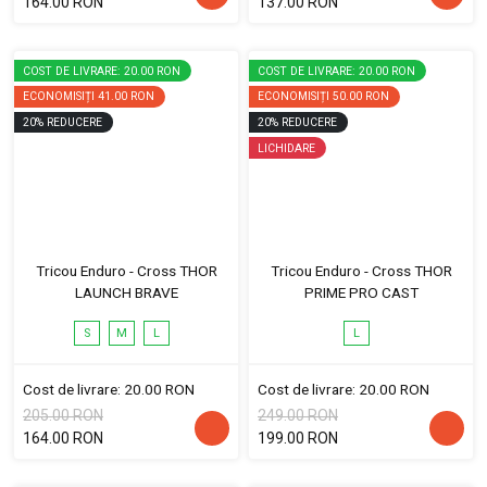
164.00 RON
137.00 RON
COST DE LIVRARE: 20.00 RON
COST DE LIVRARE: 20.00 RON
ECONOMISIȚI
41.00 RON
ECONOMISIȚI
50.00 RON
20
%
REDUCERE
20
%
REDUCERE
LICHIDARE
Tricou Enduro - Cross THOR
Tricou Enduro - Cross THOR
LAUNCH BRAVE
PRIME PRO CAST
S
M
L
L
Cost de livrare: 20.00 RON
Cost de livrare: 20.00 RON
205.00 RON
249.00 RON
164.00 RON
199.00 RON