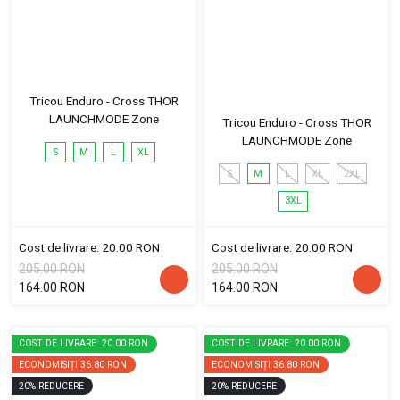
Tricou Enduro - Cross THOR
LAUNCHMODE Zone
Tricou Enduro - Cross THOR
LAUNCHMODE Zone
S
M
L
XL
S
M
L
XL
2XL
3XL
Cost de livrare: 20.00 RON
Cost de livrare: 20.00 RON
205.00 RON
205.00 RON
164.00 RON
164.00 RON
COST DE LIVRARE: 20.00 RON
COST DE LIVRARE: 20.00 RON
ECONOMISIȚI
36.80 RON
ECONOMISIȚI
36.80 RON
20
%
REDUCERE
20
%
REDUCERE