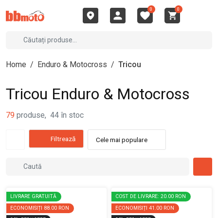
0
0
Home
/
Enduro & Motocross
/
Tricou
Tricou Enduro & Motocross
79
produse
,
44
în stoc
Filtrează
Cele mai populare
LIVRARE GRATUITĂ
COST DE LIVRARE: 20.00 RON
ECONOMISIȚI
88.00 RON
ECONOMISIȚI
41.00 RON