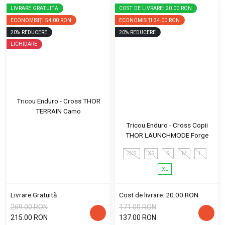
LIVRARE GRATUITĂ
COST DE LIVRARE: 20.00 RON
ECONOMISIȚI
54.00 RON
ECONOMISIȚI
34.00 RON
20
%
REDUCERE
20
%
REDUCERE
LICHIDARE
Tricou Enduro - Cross THOR
TERRAIN Camo
Tricou Enduro - Cross Copii
THOR LAUNCHMODE Forge
2XS
XS
S
M
L
XL
Livrare Gratuită
Cost de livrare: 20.00 RON
269.00 RON
171.00 RON
215.00 RON
137.00 RON