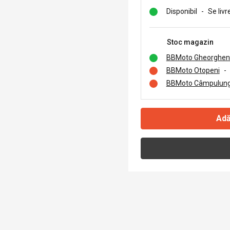
Disponibil
-
Se livr
Stoc magazin
BBMoto Gheorghen
BBMoto Otopeni
-
BBMoto Câmpulung
Adă