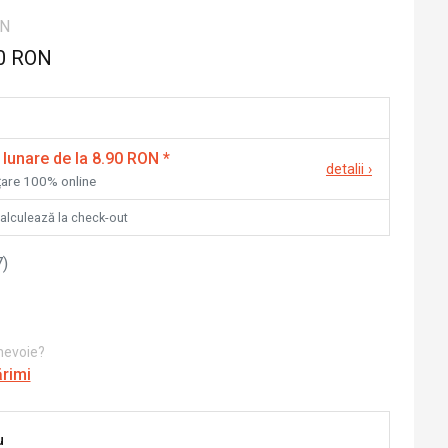
ON
0 RON
 lunare de la 8.90 RON
*
detalii
›
nțare 100% online
calculează la check-out
7
)
 nevoie?
ărimi
u