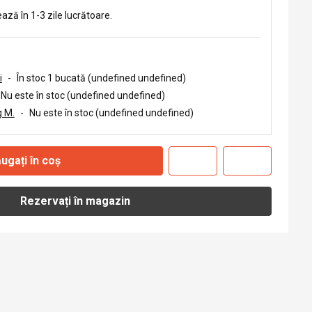
ează în 1-3 zile lucrătoare.
i
-
În stoc 1 bucată (undefined undefined)
Nu este în stoc (undefined undefined)
 M.
-
Nu este în stoc (undefined undefined)
ugați în coș
Rezervați în magazin