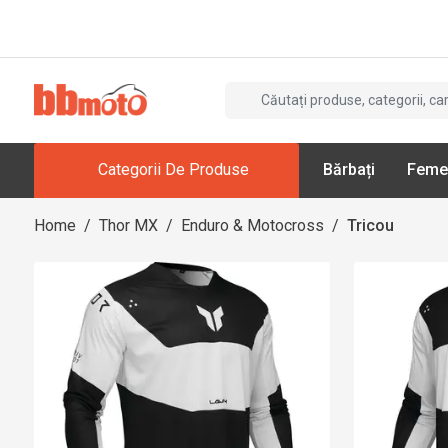
Categorii De Produse
Bărbați
Feme
Home
/
Thor MX
/
Enduro & Motocross
/
Tricou