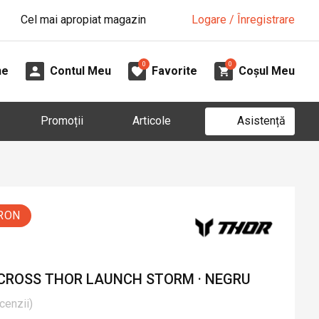
Cel mai apropiat magazin
Logare / Înregistrare
0
0
ne
Contul Meu
Favorite
Coșul Meu
Asistență
Promoții
Articole
 RON
 CROSS THOR LAUNCH STORM · NEGRU
cenzii
)