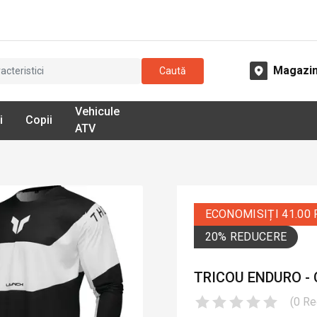
Magazi
Caută
Vehicule
i
Copii
ATV
ECONOMISIȚI 41.00
20% REDUCERE
TRICOU ENDURO -
(
0
Re