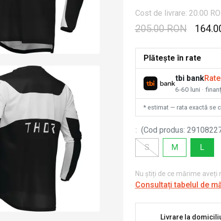
Cost de livrare: 20.00 R
205.00 RON
164.0
Plătește în rate
tbi bank
Rate
6-60 luni · fina
* estimat — rata exactă se 
:
(
Cod produs
:
2910822
S
M
L
Nu știți de ce mărime aveți
Consultați tabelul de m
Livrare la domicili