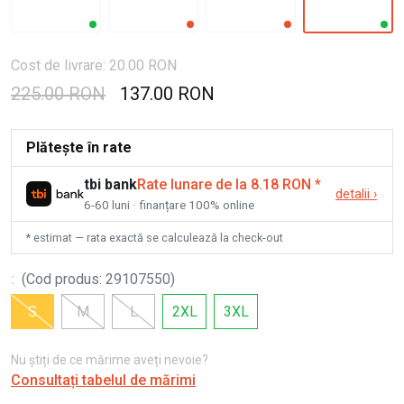
Cost de livrare: 20.00 RON
225.00 RON
137.00 RON
Plătește în rate
tbi bank
Rate lunare de la 8.18 RON
*
detalii
›
6-60 luni · finanțare 100% online
* estimat — rata exactă se calculează la check-out
:
(
Cod produs
:
29107550
)
S
M
L
2XL
3XL
Nu știți de ce mărime aveți nevoie?
Consultați tabelul de mărimi