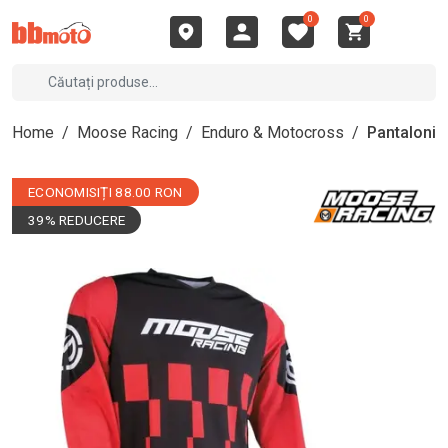
0
0
Home
/
Moose Racing
/
Enduro & Motocross
/
Pantaloni
ECONOMISIȚI 88.00 RON
39% REDUCERE