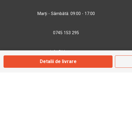
Marți - Sâmbătă: 09:00 - 17:00
0745 153 295
info@bbmoto.ro
Detalii de livrare
Magazin
Otopeni
Str. Ferme D Nr. 2
Otopeni, Ilfov