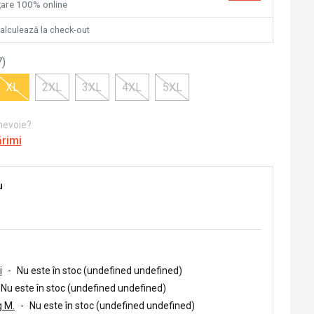
nțare 100% online
calculează la check-out
7
)
XL
2XL
3XL
4XL
5XL
 nevoie?
ărimi
u
i
-
Nu este în stoc (undefined undefined)
Nu este în stoc (undefined undefined)
 M.
-
Nu este în stoc (undefined undefined)