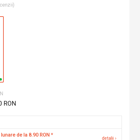
cenzii
)
ON
0 RON
 lunare de la 8.90 RON
*
detalii
›