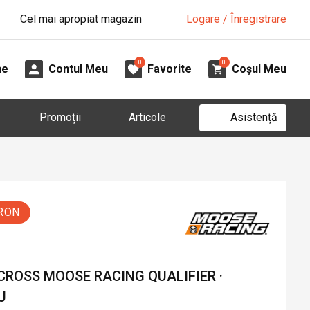
Cel mai apropiat magazin
Logare / Înregistrare
0
0
ne
Contul Meu
Favorite
Coșul Meu
Asistență
Promoții
Articole
 RON
CROSS MOOSE RACING QUALIFIER ·
U