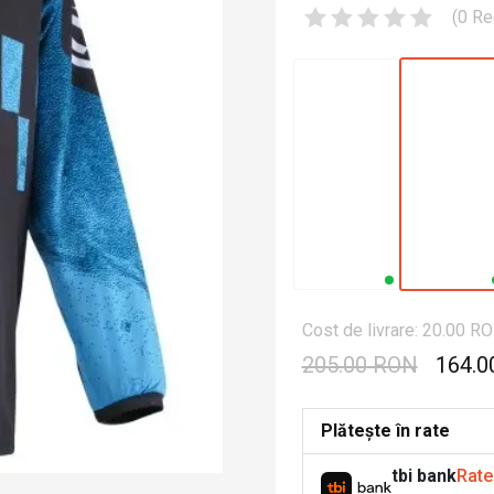
(
0
Re
Cost de livrare: 20.00 R
205.00 RON
164.0
Plătește în rate
tbi bank
Rate