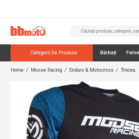
Categorii De Produse
Bărbați
Feme
Home
/
Moose Racing
/
Enduro & Motocross
/
Tricou