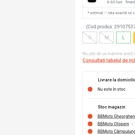
6-60 luni · fina
* estimat — rata exactă se 
:
(
Cod produs
:
2910753
S
M
L
Nu știți de ce mărime aveți
Consultați tabelul de m
Livrare la domicili
Nu este în stoc
Stoc magazin
BBMoto Gheorghen
BBMoto Otopeni
-
BBMoto Câmpulung