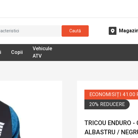
Magazi
Caută
Vehicule
i
Copii
ATV
ECONOMISIȚI 41.00
20% REDUCERE
TRICOU ENDURO - 
ALBASTRU / NEGR