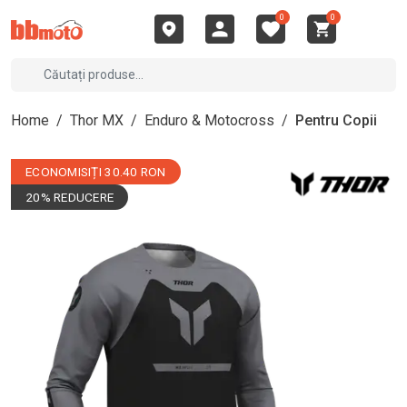
0
0
Home
/
Thor MX
/
Enduro & Motocross
/
Pentru Copii
ECONOMISIȚI 30.40 RON
20% REDUCERE