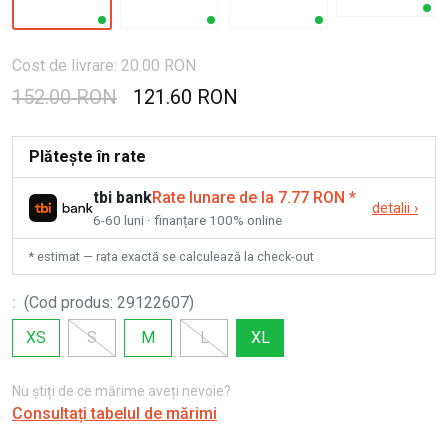
Cost de livrare: 20.00 RON
152.00 RON
121.60 RON
Plătește în rate
tbi bank
Rate lunare de la 7.77 RON
*
detalii
›
6-60 luni · finanțare 100% online
* estimat — rata exactă se calculează la check-out
:
(
Cod produs
:
29122607
)
XS
S
M
L
XL
Nu știți de ce mărime aveți nevoie?
Consultați tabelul de mărimi