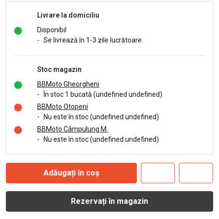
Livrare la domiciliu
Disponibil
-
Se livrează în 1-3 zile lucrătoare.
Stoc magazin
BBMoto Gheorgheni
-
În stoc 1 bucată (undefined undefined)
BBMoto Otopeni
-
Nu este în stoc (undefined undefined)
BBMoto Câmpulung M.
-
Nu este în stoc (undefined undefined)
Adăugați în coș
Rezervați în magazin