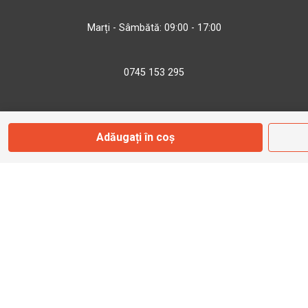
Marți - Sâmbătă: 09:00 - 17:00
0745 153 295
info@bbmoto.ro
Adăugați în coș
Magazin
Otopeni
Str. Ferme D Nr. 2
Otopeni, Ilfov