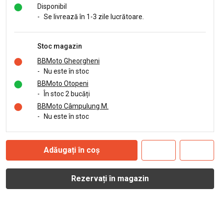
Disponibil
-
Se livrează în 1-3 zile lucrătoare.
Stoc magazin
BBMoto Gheorgheni
-
Nu este în stoc
BBMoto Otopeni
-
În stoc 2 bucăți
BBMoto Câmpulung M.
-
Nu este în stoc
Adăugați în coș
Rezervați în magazin