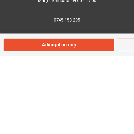
Marți - Sâmbătă: 09:00 - 17:00
0745 153 295
info@bbmoto.ro
Adăugați în coș
Magazin
Otopeni
Str. Ferme D Nr. 2
Otopeni, Ilfov
Marți - Sâmbătă: 10:00 - 18:00