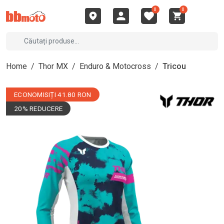
0
0
Home
/
Thor MX
/
Enduro & Motocross
/
Tricou
ECONOMISIȚI 41.80 RON
20% REDUCERE