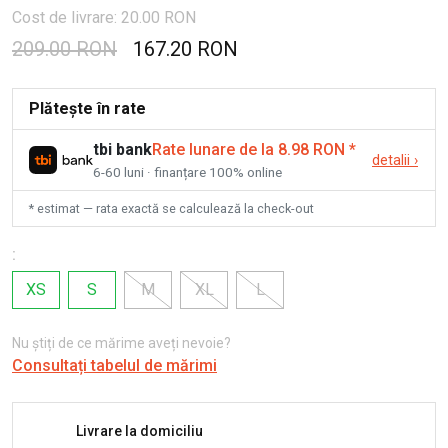
Cost de livrare: 20.00 RON
209.00 RON
167.20 RON
Plătește în rate
tbi bank
Rate lunare de la 8.98 RON
*
detalii
›
6-60 luni · finanțare 100% online
* estimat — rata exactă se calculează la check-out
:
XS
S
M
XL
L
Nu știți de ce mărime aveți nevoie?
Consultați tabelul de mărimi
Livrare la domiciliu