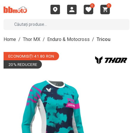
0
0
Home
/
Thor MX
/
Enduro & Motocross
/
Tricou
ECONOMISIȚI 41.80 RON
20% REDUCERE