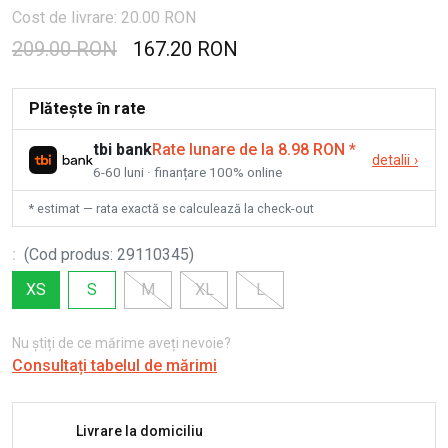
Cost de livrare: 20.00 RON
209.00 RON
167.20 RON
Plătește în rate
tbi bank
Rate lunare de la 8.98 RON
*
detalii
›
6-60 luni · finanțare 100% online
* estimat — rata exactă se calculează la check-out
:
(
Cod produs
:
29110345
)
XS
S
M
XL
L
Nu știți de ce mărime aveți nevoie?
Consultați tabelul de mărimi
Livrare la domiciliu