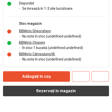
Disponibil
-
Se livrează în 1-3 zile lucrătoare.
Stoc magazin
BBMoto Gheorgheni
-
Nu este în stoc (undefined undefined)
BBMoto Otopeni
-
În stoc 1 bucată (undefined undefined)
BBMoto Câmpulung M.
-
Nu este în stoc (undefined undefined)
Adăugați în coș
Rezervați în magazin