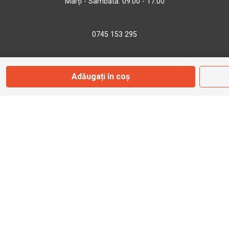
Marți - Sâmbătă: 09:00 - 17:00
0745 153 295
info@bbmoto.ro
Adăugați în coș
Magazin
Otopeni
Str. Ferme D Nr. 2
Otopeni, Ilfov
Marți - Sâmbătă: 10:00 - 18:00