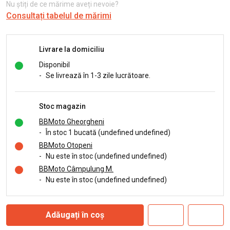
Nu știți de ce mărime aveți nevoie?
Consultați tabelul de mărimi
Livrare la domiciliu
Disponibil
-
Se livrează în 1-3 zile lucrătoare.
Stoc magazin
BBMoto Gheorgheni
-
În stoc 1 bucată (undefined undefined)
BBMoto Otopeni
-
Nu este în stoc (undefined undefined)
BBMoto Câmpulung M.
-
Nu este în stoc (undefined undefined)
Adăugați în coș