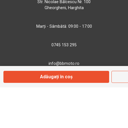
Str. Nicolae Bălcescu Nr. 100
Gheorgheni, Harghita
Marți - Sâmbătă: 09:00 - 17:00
0745 153 295
info@bbmoto.ro
Adăugați în coș
Magazin
Otopeni
Str. Ferme D Nr. 2
Otopeni, Ilfov