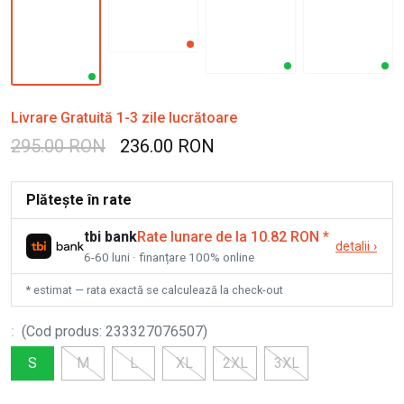
Livrare Gratuită 1-3 zile lucrătoare
295.00 RON
236.00 RON
Plătește în rate
tbi bank
Rate lunare de la 10.82 RON
*
detalii
›
6-60 luni · finanțare 100% online
* estimat — rata exactă se calculează la check-out
:
(
Cod produs
:
233327076507
)
S
M
L
XL
2XL
3XL