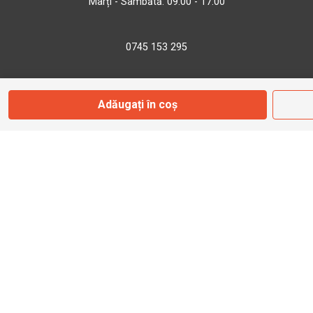
Marți - Sâmbătă: 09:00 - 17:00
0745 153 295
info@bbmoto.ro
Adăugați în coș
Magazin
Otopeni
Str. Ferme D Nr. 2
Otopeni, Ilfov
Marți - Sâmbătă: 10:00 - 18:00