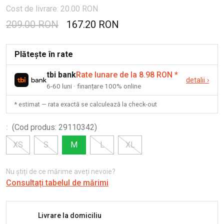
Cost de livrare: 20.00 RON
209.00 RON
167.20 RON
Plătește în rate
tbi bank
Rate lunare de la 8.98 RON
*
detalii
›
6-60 luni · finanțare 100% online
* estimat — rata exactă se calculează la check-out
:
(
Cod produs
:
29110342
)
XS
S
M
L
XL
Nu știți de ce mărime aveți nevoie?
Consultați tabelul de mărimi
Livrare la domiciliu