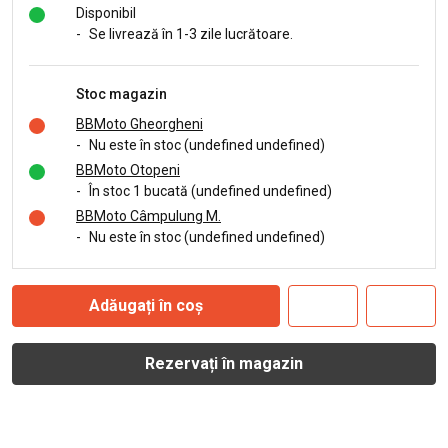
Disponibil
-
Se livrează în 1-3 zile lucrătoare.
Stoc magazin
BBMoto Gheorgheni
-
Nu este în stoc (undefined undefined)
BBMoto Otopeni
-
În stoc 1 bucată (undefined undefined)
BBMoto Câmpulung M.
-
Nu este în stoc (undefined undefined)
Adăugați în coș
Rezervați în magazin