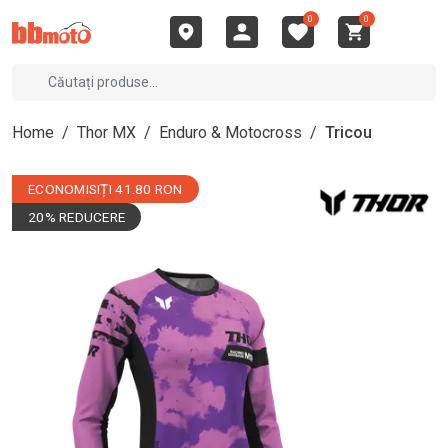
0
0
Home
/
Thor MX
/
Enduro & Motocross
/
Tricou
ECONOMISIȚI 41.80 RON
20% REDUCERE