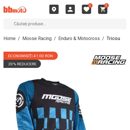
0
0
Home
/
Moose Racing
/
Enduro & Motocross
/
Tricou
ECONOMISIȚI 41.00 RON
20% REDUCERE