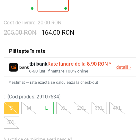
Cost de livrare: 20.00 RON
205.00 RON
164.00 RON
Plătește în rate
tbi bank
Rate lunare de la 8.90 RON
*
detalii
›
6-60 luni · finanțare 100% online
* estimat — rata exactă se calculează la check-out
:
(
Cod produs
:
29107534
)
S
M
L
XL
2XL
3XL
4XL
5XL
Nu știți de ce mărime aveți nevoie?