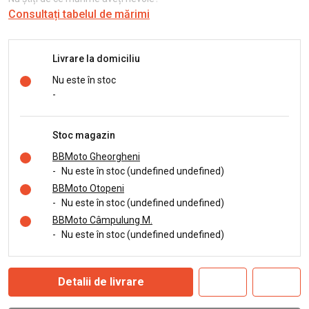
Consultați tabelul de mărimi
Livrare la domiciliu
Nu este în stoc
-
Stoc magazin
BBMoto Gheorgheni
-
Nu este în stoc (undefined undefined)
BBMoto Otopeni
-
Nu este în stoc (undefined undefined)
BBMoto Câmpulung M.
-
Nu este în stoc (undefined undefined)
Detalii de livrare