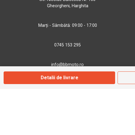
Gheorgheni, Harghita
Marți - Sâmbătă: 09:00 - 17:00
0745 153 295
info@bbmoto.ro
Detalii de livrare
Magazin
Otopeni
Str. Ferme D Nr. 2
Otopeni, Ilfov