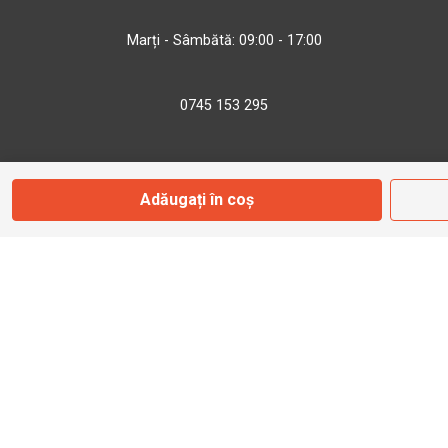
Marți - Sâmbătă: 09:00 - 17:00
0745 153 295
info@bbmoto.ro
Adăugați în coș
Magazin
Otopeni
Str. Ferme D Nr. 2
Otopeni, Ilfov