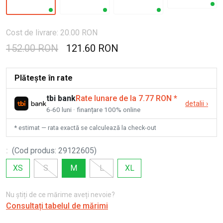
Cost de livrare: 20.00 RON
152.00 RON
121.60 RON
Plătește în rate
tbi bank
Rate lunare de la 7.77 RON
*
detalii
›
6-60 luni · finanțare 100% online
* estimat — rata exactă se calculează la check-out
:
(
Cod produs
:
29122605
)
XS
S
M
L
XL
Nu știți de ce mărime aveți nevoie?
Consultați tabelul de mărimi