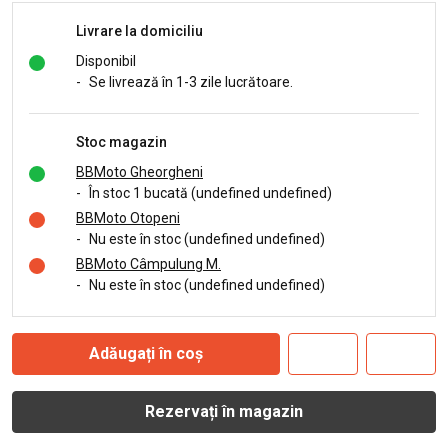
Livrare la domiciliu
Disponibil
-
Se livrează în 1-3 zile lucrătoare.
Stoc magazin
BBMoto Gheorgheni
-
În stoc 1 bucată (undefined undefined)
BBMoto Otopeni
-
Nu este în stoc (undefined undefined)
BBMoto Câmpulung M.
-
Nu este în stoc (undefined undefined)
Adăugați în coș
Rezervați în magazin