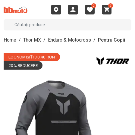
0
0
Home
/
Thor MX
/
Enduro & Motocross
/
Pentru Copii
ECONOMISIȚI 30.40 RON
20% REDUCERE