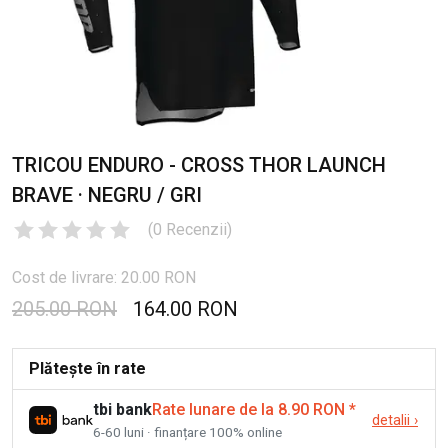
TRICOU ENDURO - CROSS THOR LAUNCH
BRAVE · NEGRU / GRI
(
0
Recenzii
)
Cost de livrare: 20.00 RON
205.00 RON
164.00 RON
Plătește în rate
tbi bank
Rate lunare de la 8.90 RON
*
detalii
›
6-60 luni · finanțare 100% online