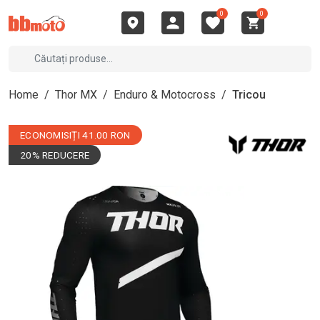
0
0
Home
/
Thor MX
/
Enduro & Motocross
/
Tricou
ECONOMISIȚI 41.00 RON
20% REDUCERE