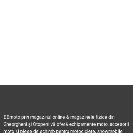
BBmoto prin magazinul online & magazinele fizice din
Gheorgheni și Otopeni vă oferă echipamente moto, accesorii
moto și piese de schimb pentru motociclete, snowmobile,