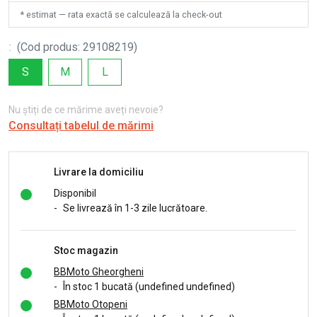
* estimat — rata exactă se calculează la check-out
:
(
Cod produs
:
29108219
)
S
M
L
Nu știți de ce mărime aveți nevoie?
Consultați tabelul de mărimi
Livrare la domiciliu
Disponibil
-
Se livrează în 1-3 zile lucrătoare.
Stoc magazin
BBMoto Gheorgheni
-
În stoc 1 bucată (undefined undefined)
BBMoto Otopeni