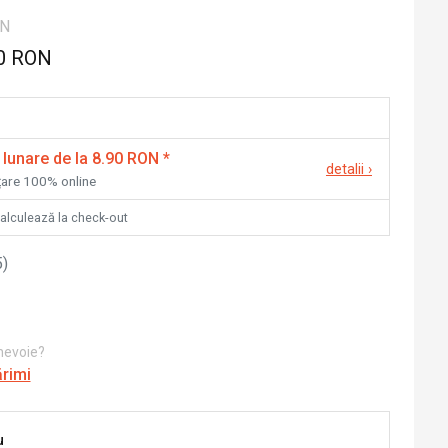
ON
0 RON
 lunare de la 8.90 RON
*
detalii
›
nțare 100% online
calculează la check-out
5
)
 nevoie?
ărimi
u