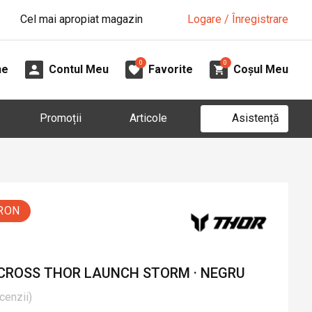
Cel mai apropiat magazin
Logare / Înregistrare
0
0
ne
Contul Meu
Favorite
Coșul Meu
Asistență
Promoții
Articole
 RON
 CROSS THOR LAUNCH STORM · NEGRU
cenzii
)