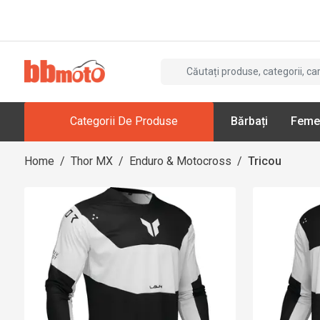
Categorii De Produse
Bărbați
Feme
Home
/
Thor MX
/
Enduro & Motocross
/
Tricou