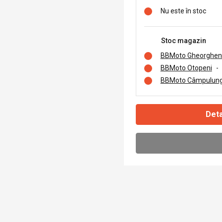
Nu este în stoc
Stoc magazin
BBMoto Gheorghen
BBMoto Otopeni
-
BBMoto Câmpulung
Deta