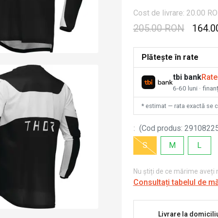
Cost de livrare: 20.00 R
205.00 RON
164.0
Plătește în rate
tbi bank
Rate
6-60 luni · fina
* estimat — rata exactă se 
:
(
Cod produs
:
2910822
S
M
L
Nu știți de ce mărime aveți
Consultați tabelul de m
Livrare la domicili