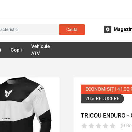
Magazi
Caută
Vehicule
i
Copii
ATV
ECONOMISIȚI 41.00
20% REDUCERE
TRICOU ENDURO -
(
0
Re