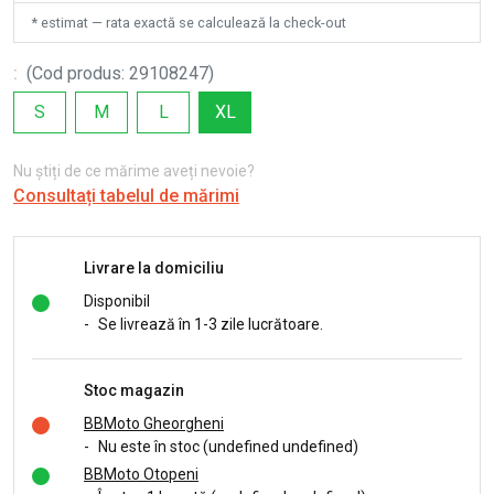
* estimat — rata exactă se calculează la check-out
:
(
Cod produs
:
29108247
)
S
M
L
XL
Nu știți de ce mărime aveți nevoie?
Consultați tabelul de mărimi
Livrare la domiciliu
Disponibil
-
Se livrează în 1-3 zile lucrătoare.
Stoc magazin
BBMoto Gheorgheni
-
Nu este în stoc (undefined undefined)
BBMoto Otopeni