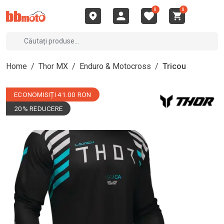
0
0
Home
/
Thor MX
/
Enduro & Motocross
/
Tricou
ECONOMISIȚI 41.00 RON
20% REDUCERE