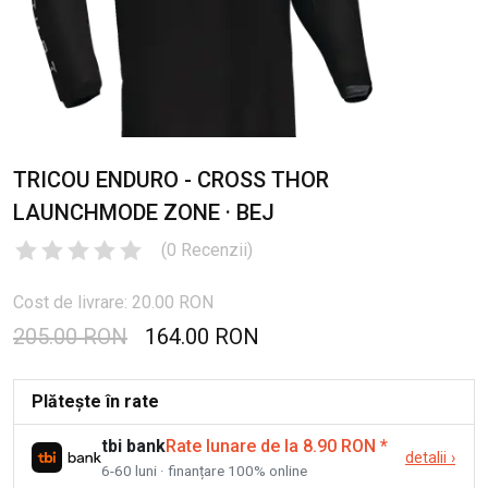
TRICOU ENDURO - CROSS THOR
LAUNCHMODE ZONE · BEJ
(
0
Recenzii
)
Cost de livrare: 20.00 RON
205.00 RON
164.00 RON
Plătește în rate
tbi bank
Rate lunare de la 8.90 RON
*
detalii
›
6-60 luni · finanțare 100% online