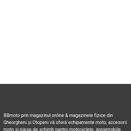
BBmoto prin magazinul online & magazinele fizice din
Gheorgheni și Otopeni vă oferă echipamente moto, accesorii
moto și piese de schimb pentru motociclete, snowmobile,