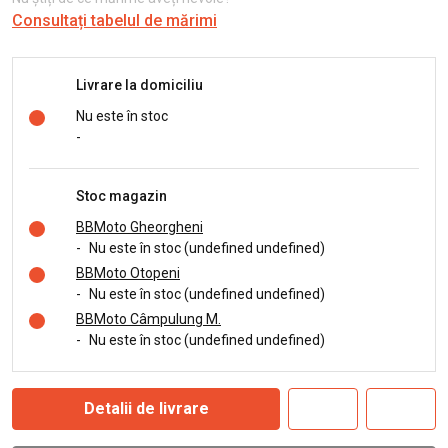
Consultați tabelul de mărimi
Livrare la domiciliu
Nu este în stoc
-
Stoc magazin
BBMoto Gheorgheni
-
Nu este în stoc (undefined undefined)
BBMoto Otopeni
-
Nu este în stoc (undefined undefined)
BBMoto Câmpulung M.
-
Nu este în stoc (undefined undefined)
Detalii de livrare