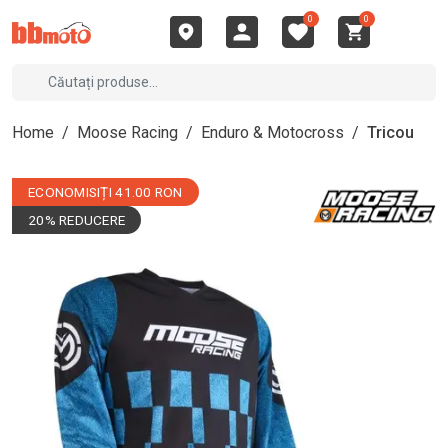
0
0
Home
/
Moose Racing
/
Enduro & Motocross
/
Tricou
ECONOMISIȚI 41.00 RON
20% REDUCERE