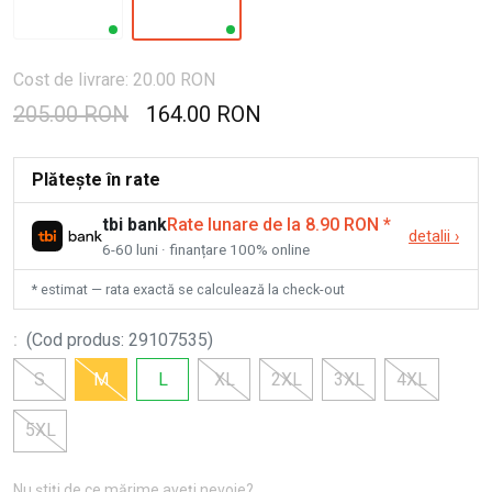
Cost de livrare: 20.00 RON
205.00 RON
164.00 RON
Plătește în rate
tbi bank
Rate lunare de la 8.90 RON
*
detalii
›
6-60 luni · finanțare 100% online
* estimat — rata exactă se calculează la check-out
:
(
Cod produs
:
29107535
)
S
M
L
XL
2XL
3XL
4XL
5XL
Nu știți de ce mărime aveți nevoie?