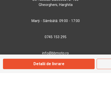
Gheorgheni, Harghita
Marți - Sâmbătă: 09:00 - 17:00
0745 153 295
info@bbmoto.ro
Detalii de livrare
Magazin
Otopeni
Str. Ferme D Nr. 2
Otopeni, Ilfov