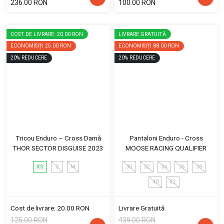
236.00 RON
100.00 RON
COST DE LIVRARE: 20.00 RON
LIVRARE GRATUITĂ
ECONOMISIȚI
25.00 RON
ECONOMISIȚI
88.00 RON
20
%
REDUCERE
20
%
REDUCERE
Tricou Enduro – Cross Damă
Pantaloni Enduro - Cross
THOR SECTOR DISGUISE 2023
MOOSE RACING QUALIFIER
XS
S
M
30
32
34
36
38
40
42
Cost de livrare: 20.00 RON
Livrare Gratuită
125.00 RON
439.00 RON