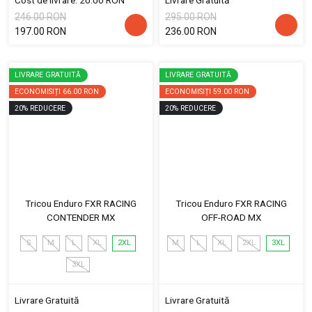
246.00 RON
295.00 RON
197.00 RON
236.00 RON
LIVRARE GRATUITĂ
LIVRARE GRATUITĂ
ECONOMISIȚI
66.00 RON
ECONOMISIȚI
59.00 RON
20
%
REDUCERE
20
%
REDUCERE
Tricou Enduro FXR RACING
Tricou Enduro FXR RACING
CONTENDER MX
OFF-ROAD MX
S
M
L
XL
2XL
M
L
XL
2XL
3XL
3XL
Livrare Gratuită
Livrare Gratuită