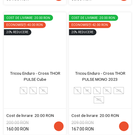
COST DE LIVRARE: 20.00 RON
COST DE LIVRARE: 20.00 RON
ECONOMISIȚI
40.00 RON
ECONOMISIȚI
42.00 RON
20
%
REDUCERE
20
%
REDUCERE
Tricou Enduro - Cross THOR
Tricou Enduro - Cross THOR
PULSE Cube
PULSE MONO 2023
S
L
XL
S
M
L
XL
2XL
3XL
Cost de livrare: 20.00 RON
Cost de livrare: 20.00 RON
200.00 RON
209.00 RON
160.00 RON
167.00 RON