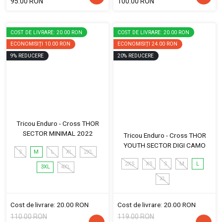
95.00 RON
100.00 RON
COST DE LIVRARE: 20.00 RON
COST DE LIVRARE: 20.00 RON
ECONOMISIȚI
10.00 RON
ECONOMISIȚI
24.00 RON
9
%
REDUCERE
20
%
REDUCERE
Tricou Enduro - Cross THOR
SECTOR MINIMAL 2022
Tricou Enduro - Cross THOR
YOUTH SECTOR DIGI CAMO
S
M
L
XL
2XL
2XS
XS
S
M
L
3XL
4XL
XL
Cost de livrare: 20.00 RON
Cost de livrare: 20.00 RON
110.00 RON
119.00 RON