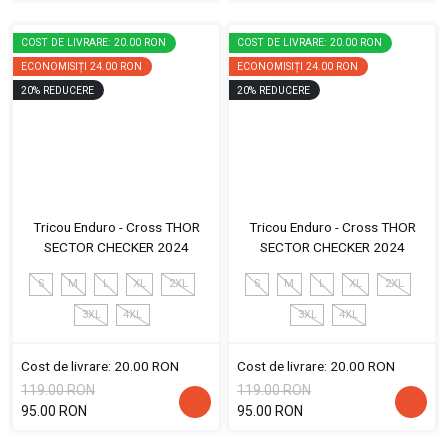
COST DE LIVRARE: 20.00 RON
COST DE LIVRARE: 20.00 RON
ECONOMISIȚI
24.00 RON
ECONOMISIȚI
24.00 RON
20
%
REDUCERE
20
%
REDUCERE
Tricou Enduro - Cross THOR
Tricou Enduro - Cross THOR
SECTOR CHECKER 2024
SECTOR CHECKER 2024
S
M
L
XL
2XL
S
M
L
XL
2XL
3XL
4XL
3XL
4XL
Cost de livrare: 20.00 RON
Cost de livrare: 20.00 RON
119.00 RON
119.00 RON
95.00 RON
95.00 RON