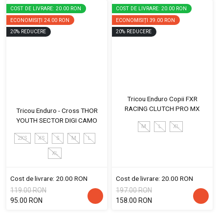
COST DE LIVRARE: 20.00 RON
COST DE LIVRARE: 20.00 RON
ECONOMISIȚI
24.00 RON
ECONOMISIȚI
39.00 RON
20
%
REDUCERE
20
%
REDUCERE
Tricou Enduro Copii FXR
RACING CLUTCH PRO MX
Tricou Enduro - Cross THOR
YOUTH SECTOR DIGI CAMO
M
L
XL
2XS
XS
S
M
L
XL
Cost de livrare: 20.00 RON
Cost de livrare: 20.00 RON
119.00 RON
197.00 RON
95.00 RON
158.00 RON