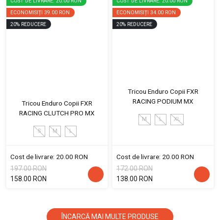
COST DE LIVRARE: 20.00 RON
COST DE LIVRARE: 20.00 RON
ECONOMISIȚI
39.00 RON
ECONOMISIȚI
34.00 RON
20
%
REDUCERE
20
%
REDUCERE
Tricou Enduro Copii FXR
RACING PODIUM MX
Tricou Enduro Copii FXR
RACING CLUTCH PRO MX
M
L
XL
S
M
L
Cost de livrare: 20.00 RON
Cost de livrare: 20.00 RON
197.00 RON
172.00 RON
158.00 RON
138.00 RON
ÎNCARCĂ MAI MULTE PRODUSE