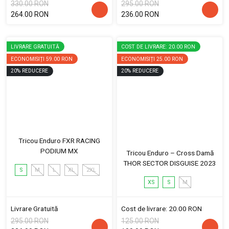
330.00 RON
295.00 RON
264.00 RON
236.00 RON
LIVRARE GRATUITĂ
COST DE LIVRARE: 20.00 RON
ECONOMISIȚI
59.00 RON
ECONOMISIȚI
25.00 RON
20
%
REDUCERE
20
%
REDUCERE
Tricou Enduro FXR RACING
PODIUM MX
Tricou Enduro – Cross Damă
THOR SECTOR DISGUISE 2023
S
M
L
XL
2XL
XS
S
M
Livrare Gratuită
Cost de livrare: 20.00 RON
295.00 RON
125.00 RON