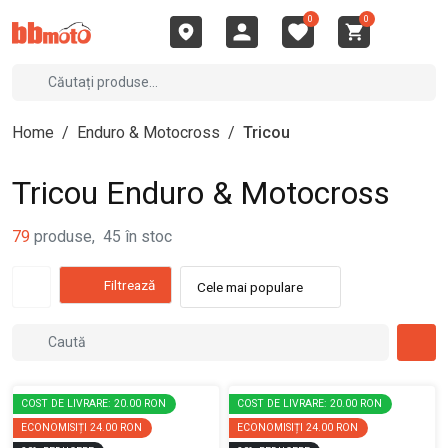
0
0
Home
/
Enduro & Motocross
/
Tricou
Tricou Enduro & Motocross
79
produse
,
45
în stoc
Filtrează
Cele mai populare
COST DE LIVRARE: 20.00 RON
COST DE LIVRARE: 20.00 RON
ECONOMISIȚI
24.00 RON
ECONOMISIȚI
24.00 RON