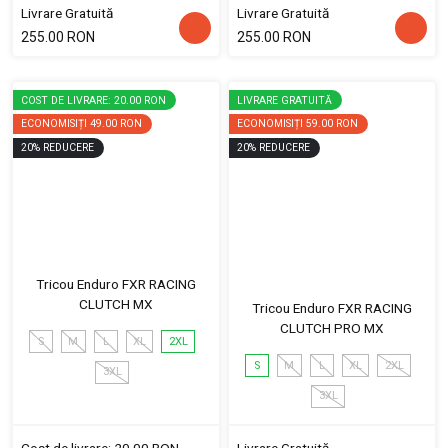
Livrare Gratuită
Livrare Gratuită
255.00 RON
255.00 RON
COST DE LIVRARE: 20.00 RON
LIVRARE GRATUITĂ
ECONOMISIȚI
49.00 RON
ECONOMISIȚI
59.00 RON
20
%
REDUCERE
20
%
REDUCERE
Tricou Enduro FXR RACING
CLUTCH MX
Tricou Enduro FXR RACING
CLUTCH PRO MX
S
M
L
XL
2XL
S
M
L
XL
2XL
3XL
3XL
Cost de livrare: 20.00 RON
Livrare Gratuită