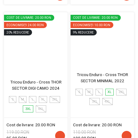
COST DE LIVRARE: 20.00 RON
COST DE LIVRARE: 20.00 RON
ECONOMISIȚI
24.00 RON
ECONOMISIȚI
10.00 RON
20
%
REDUCERE
9
%
REDUCERE
Tricou Enduro - Cross THOR
SECTOR MINIMAL 2022
Tricou Enduro - Cross THOR
SECTOR DIGI CAMO 2024
S
M
L
XL
2XL
S
M
L
XL
2XL
3XL
4XL
3XL
4XL
Cost de livrare: 20.00 RON
Cost de livrare: 20.00 RON
119.00 RON
110.00 RON