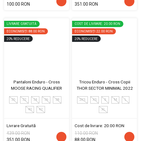
100.00 RON
351.00 RON
LIVRARE GRATUITĂ
COST DE LIVRARE: 20.00 RON
ECONOMISIȚI
88.00 RON
ECONOMISIȚI
22.00 RON
20
%
REDUCERE
20
%
REDUCERE
Pantaloni Enduro - Cross
Tricou Enduro - Cross Copii
MOOSE RACING QUALIFIER
THOR SECTOR MINIMAL 2022
30
32
34
36
38
2XS
XS
S
M
L
40
42
XL
Livrare Gratuită
Cost de livrare: 20.00 RON
439.00 RON
110.00 RON
351.00 RON
88.00 RON