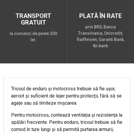
TRANSPORT
PLATĂ ÎN RATE
GRATUIT
prin BRD, Banca
Transilvania, Unicredit,
la comenzi de peste 200
Raiffeisen, Garanti Bank,
lei.
tbi bank
Tricoul de enduro și motocross trebuie să fie ușor,
aerisit și suficient de lejer pentru protecții, fără să se
agațe sau să limiteze mișcarea.
Pentru motocross, contează ventilația și rezistența la
spălări frecvente. Pentru enduro, tricoul trebuie să fie
comod în ture lungi și să permită purtarea armurii,