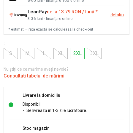
6-60 luni · finanțare 100% online
LeanPay
de la 13.79 RON / lună
*
detalii
›
3-36 luni · finanțare online
* estimat — rata exactă se calculează la check-out
:
S
M
L
XL
2XL
3XL
Nu știți de ce mărime aveți nevoie?
Consultați tabelul de mărimi
Livrare la domiciliu
Disponibil
-
Se livrează în 1-3 zile lucrătoare.
Stoc magazin