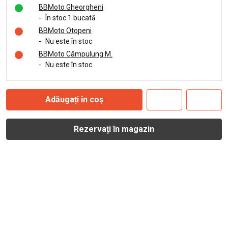
BBMoto Gheorgheni
-
În stoc 1 bucată
BBMoto Otopeni
-
Nu este în stoc
BBMoto Câmpulung M.
-
Nu este în stoc
Adăugați în coș
Rezervați în magazin