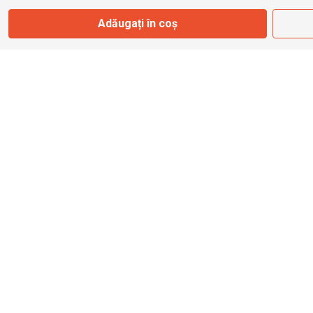
Adăugați în coș
info@bbmoto.ro
Magazin
Otopeni
Str. Ferme D Nr. 2
Otopeni, Ilfov
Marți - Sâmbătă: 10:00 - 18:00
0755 141 155