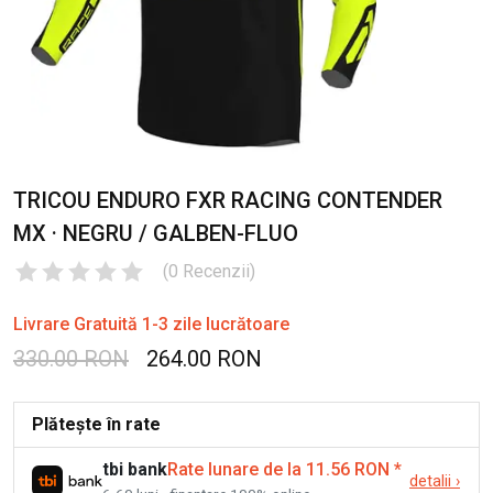
TRICOU ENDURO FXR RACING CONTENDER
MX · NEGRU / GALBEN-FLUO
(
0
Recenzii
)
Livrare Gratuită 1-3 zile lucrătoare
330.00 RON
264.00 RON
Plătește în rate
tbi bank
Rate lunare de la 11.56 RON
*
detalii
›