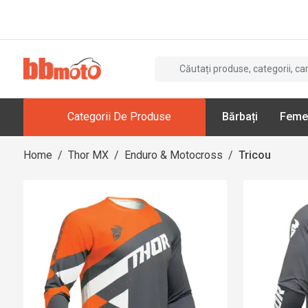
Categorii De Produse
Bărbați
Feme
Home
/
Thor MX
/
Enduro & Motocross
/
Tricou