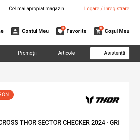
Cel mai apropiat magazin
Logare / Înregistrare
0
0
ne
Contul Meu
Favorite
Coșul Meu
Asistență
Promoții
Articole
 RON
CROSS THOR SECTOR CHECKER 2024 · GRI