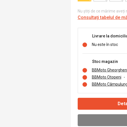
Nu știți de ce mărime aveți
Consultați tabelul de m
Livrare la domicili
Nu este în stoc
Stoc magazin
BBMoto Gheorghen
BBMoto Otopeni
-
BBMoto Câmpulung
Deta