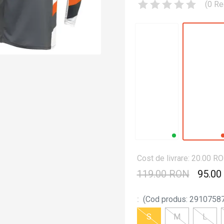
(
0
Re
Cost de livrare: 20.00 R
119.00 RON
95.00
:
(
Cod produs
:
2910758
S
M
L