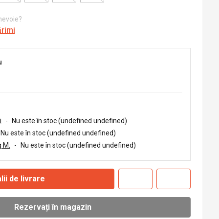
 nevoie?
ărimi
u
i
-
Nu este în stoc (undefined undefined)
Nu este în stoc (undefined undefined)
 M.
-
Nu este în stoc (undefined undefined)
lii de livrare
Rezervați în magazin