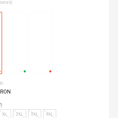
cenzii
)
ON
 RON
7
)
XL
2XL
3XL
4XL