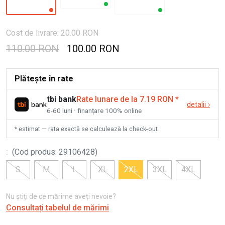
Cost de livrare: 20.00 RON
110.00 RON
100.00 RON
Plătește în rate
tbi bank
Rate lunare de la 7.19 RON
*
detalii
›
6-60 luni · finanțare 100% online
* estimat — rata exactă se calculează la check-out
:
(
Cod produs
:
29106428
)
S
M
L
XL
2XL
3XL
4XL
Nu știți de ce mărime aveți nevoie?
Consultați tabelul de mărimi