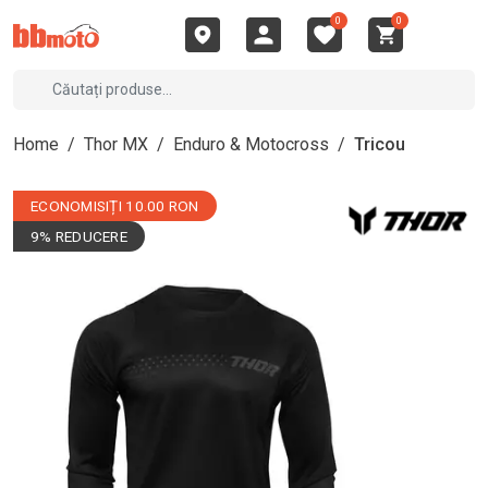
0
0
Home
/
Thor MX
/
Enduro & Motocross
/
Tricou
ECONOMISIȚI 10.00 RON
9% REDUCERE