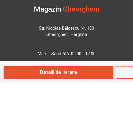
Magazin
Gheorgheni
Str. Nicolae Bălcescu Nr. 100
Gheorgheni, Harghita
Marți - Sâmbătă: 09:00 - 17:00
Detalii de livrare
0745 153 295
info@bbmoto.ro
Magazin
Otopeni