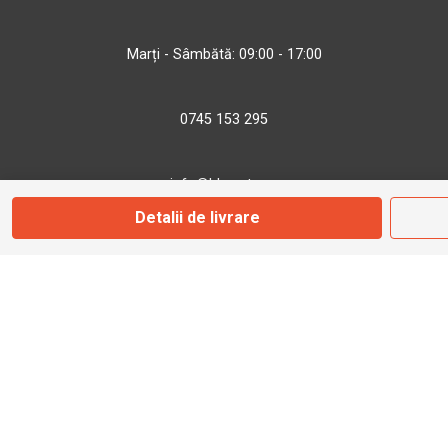
Marți - Sâmbătă: 09:00 - 17:00
0745 153 295
info@bbmoto.ro
Detalii de livrare
Magazin
Otopeni
Str. Ferme D Nr. 2
Otopeni, Ilfov