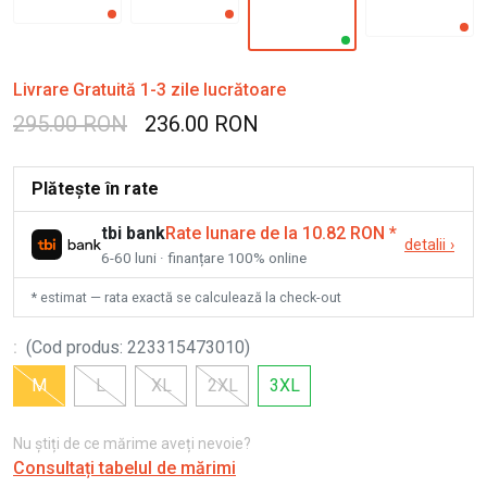
Livrare Gratuită 1-3 zile lucrătoare
295.00 RON
236.00 RON
Plătește în rate
tbi bank
Rate lunare de la 10.82 RON
*
detalii
›
6-60 luni · finanțare 100% online
* estimat — rata exactă se calculează la check-out
:
(
Cod produs
:
223315473010
)
M
L
XL
2XL
3XL
Nu știți de ce mărime aveți nevoie?
Consultați tabelul de mărimi