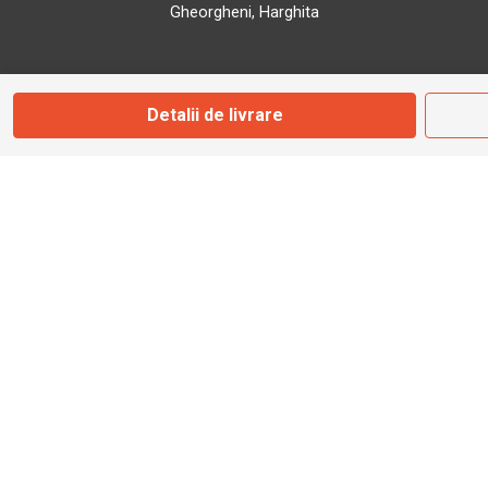
Gheorgheni, Harghita
Marți - Sâmbătă: 09:00 - 17:00
Detalii de livrare
0745 153 295
info@bbmoto.ro
Magazin
Otopeni
Str. Ferme D Nr. 2
Otopeni, Ilfov