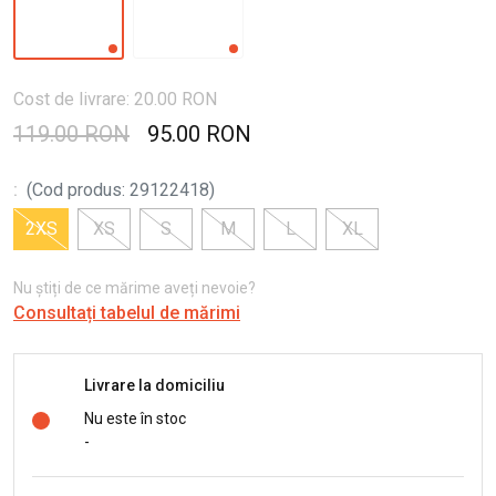
Cost de livrare: 20.00 RON
119.00 RON
95.00 RON
:
(
Cod produs
:
29122418
)
2XS
XS
S
M
L
XL
Nu știți de ce mărime aveți nevoie?
Consultați tabelul de mărimi
Livrare la domiciliu
Nu este în stoc
-