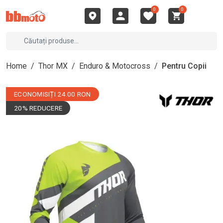
0
0
Home
/
Thor MX
/
Enduro & Motocross
/
Pentru Copii
ECONOMISIȚI 24.00 RON
20% REDUCERE