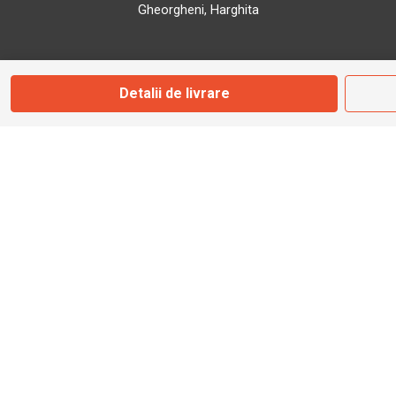
Gheorgheni, Harghita
Marți - Sâmbătă: 09:00 - 17:00
Detalii de livrare
0745 153 295
info@bbmoto.ro
Magazin
Otopeni
Str. Ferme D Nr. 2
Otopeni, Ilfov