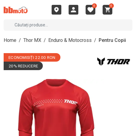
0
0
Home
/
Thor MX
/
Enduro & Motocross
/
Pentru Copii
ECONOMISIȚI 22.00 RON
20% REDUCERE