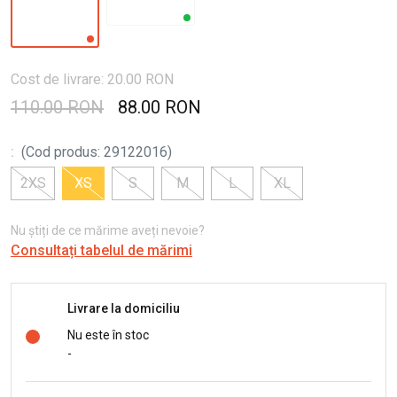
Cost de livrare: 20.00 RON
110.00 RON
88.00 RON
:
(
Cod produs
:
29122016
)
2XS
XS
S
M
L
XL
Nu știți de ce mărime aveți nevoie?
Consultați tabelul de mărimi
Livrare la domiciliu
Nu este în stoc
-