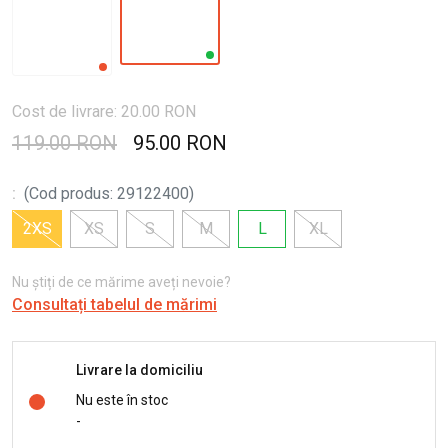
Cost de livrare: 20.00 RON
119.00 RON
95.00 RON
:
(
Cod produs
:
29122400
)
2XS
XS
S
M
L
XL
Nu știți de ce mărime aveți nevoie?
Consultați tabelul de mărimi
Livrare la domiciliu
Nu este în stoc
-