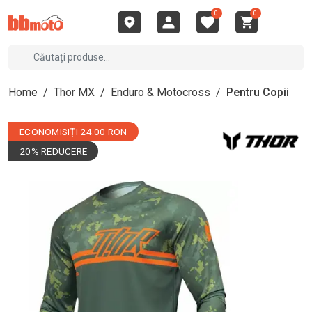
0
0
Home
/
Thor MX
/
Enduro & Motocross
/
Pentru Copii
ECONOMISIȚI 24.00 RON
20% REDUCERE