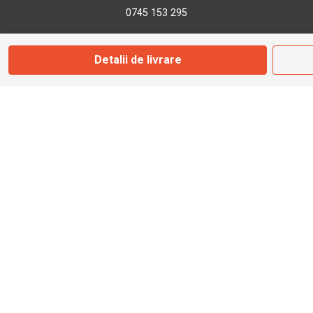
0745 153 295
info@bbmoto.ro
Detalii de livrare
Magazin
Otopeni
Str. Ferme D Nr. 2
Otopeni, Ilfov
Marți - Sâmbătă: 10:00 - 18:00
0755 141 155