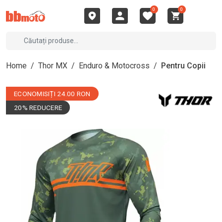
0
0
Home
/
Thor MX
/
Enduro & Motocross
/
Pentru Copii
ECONOMISIȚI 24.00 RON
20% REDUCERE