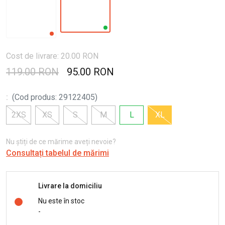
Cost de livrare: 20.00 RON
119.00 RON
95.00 RON
:
(
Cod produs
:
29122405
)
2XS
XS
S
M
L
XL
Nu știți de ce mărime aveți nevoie?
Consultați tabelul de mărimi
Livrare la domiciliu
Nu este în stoc
-