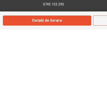
0745 153 295
info@bbmoto.ro
Detalii de livrare
Magazin
Otopeni
Str. Ferme D Nr. 2
Otopeni, Ilfov
Marți - Sâmbătă: 10:00 - 18:00
0755 141 155