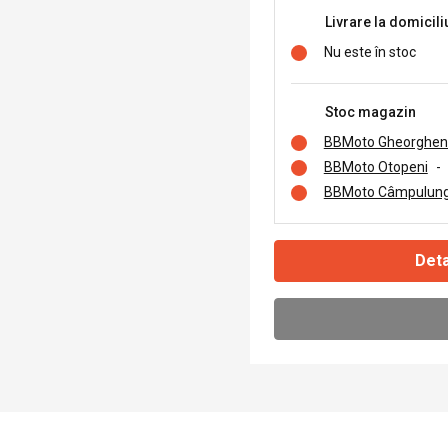
Livrare la domicili
Nu este în stoc
Stoc magazin
BBMoto Gheorghen
BBMoto Otopeni
-
BBMoto Câmpulung
Deta