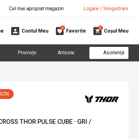
Cel mai apropiat magazin
Logare / Înregistrare
0
0
ne
Contul Meu
Favorite
Coșul Meu
Asistență
Promoții
Articole
 RON
CROSS THOR PULSE CUBE · GRI /