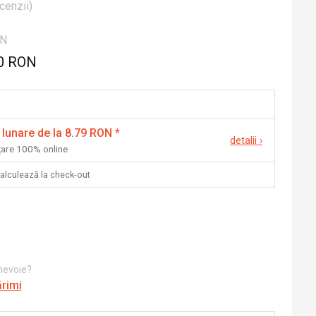
cenzii
)
ON
0 RON
 lunare de la 8.79 RON
*
detalii
›
nțare 100% online
calculează la check-out
 nevoie?
ărimi