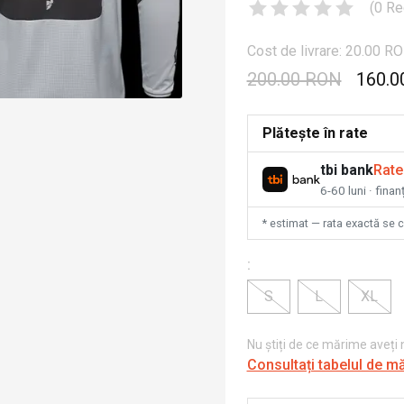
(
0
Re
Cost de livrare: 20.00 R
200.00 RON
160.0
Plătește în rate
tbi bank
Rate
6-60 luni · fina
* estimat — rata exactă se 
:
S
L
XL
Nu știți de ce mărime aveți
Consultați tabelul de m