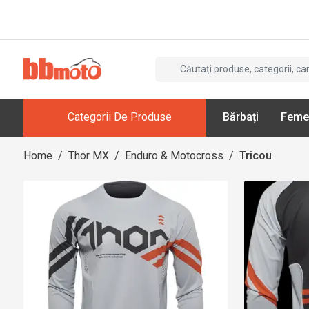
Categorii De Produse
Bărbați
Feme
Home
/
Thor MX
/
Enduro & Motocross
/
Tricou