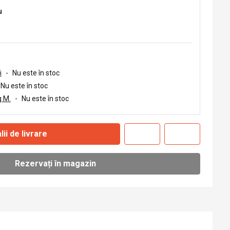
u
i
-
Nu este în stoc
Nu este în stoc
 M.
-
Nu este în stoc
lii de livrare
Rezervați în magazin