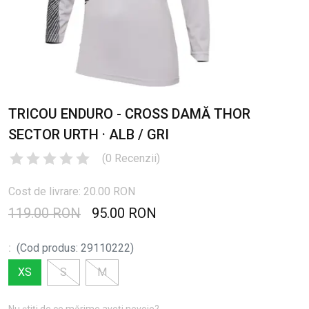
TRICOU ENDURO - CROSS DAMĂ THOR
SECTOR URTH · ALB / GRI
(
0
Recenzii
)
Cost de livrare: 20.00 RON
119.00 RON
95.00 RON
:
(
Cod produs
:
29110222
)
XS
S
M