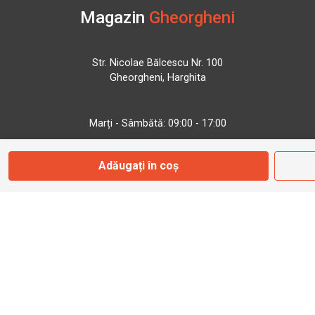
Magazin
Gheorgheni
Str. Nicolae Bălcescu Nr. 100
Gheorgheni, Harghita
Marți - Sâmbătă: 09:00 - 17:00
Adăugați în coș
0745 153 295
info@bbmoto.ro
Magazin
Otopeni