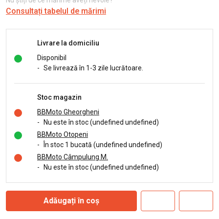
Nu știți de ce mărime aveți nevoie?
Consultați tabelul de mărimi
Livrare la domiciliu
Disponibil
-
Se livrează în 1-3 zile lucrătoare.
Stoc magazin
BBMoto Gheorgheni
-
Nu este în stoc (undefined undefined)
BBMoto Otopeni
-
În stoc 1 bucată (undefined undefined)
BBMoto Câmpulung M.
-
Nu este în stoc (undefined undefined)
Adăugați în coș