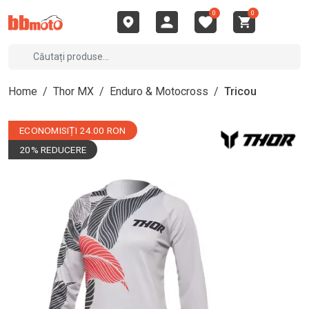
0
0
Home
/
Thor MX
/
Enduro & Motocross
/
Tricou
ECONOMISIȚI 24.00 RON
20% REDUCERE