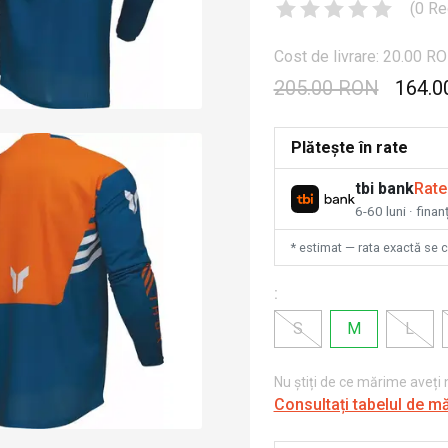
(
0
Re
Cost de livrare: 20.00 R
205.00 RON
164.0
Plătește în rate
tbi bank
Rate
6-60 luni · fina
* estimat — rata exactă se 
:
S
M
L
Nu știți de ce mărime aveți
Consultați tabelul de m