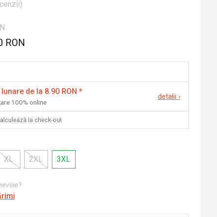
cenzii
)
ON
0 RON
 lunare de la 8.90 RON
*
detalii
›
nțare 100% online
calculează la check-out
XL
2XL
3XL
 nevoie?
ărimi