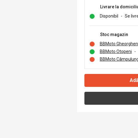
Livrare la domicili
Disponibil
-
Se livr
Stoc magazin
BBMoto Gheorghen
BBMoto Otopeni
-
BBMoto Câmpulung
Adă