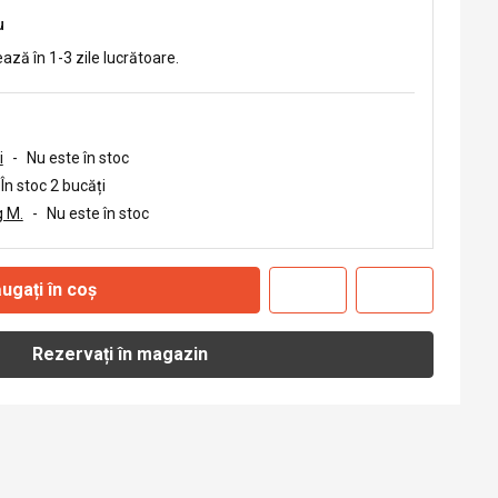
u
ează în 1-3 zile lucrătoare.
i
-
Nu este în stoc
În stoc 2 bucăți
 M.
-
Nu este în stoc
ugați în coș
Rezervați în magazin