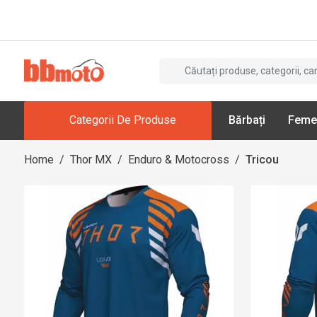
Categorii De Produse
Bărbați
Feme
Home
/
Thor MX
/
Enduro & Motocross
/
Tricou