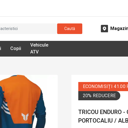
Magazi
Caută
Vehicule
i
Copii
ATV
ECONOMISIȚI 41.00
20% REDUCERE
TRICOU ENDURO -
PORTOCALIU / AL