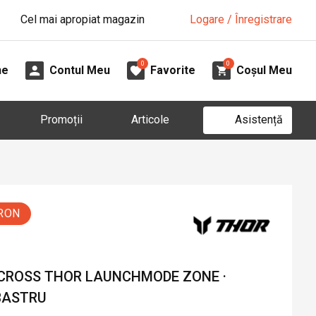
Cel mai apropiat magazin
Logare / Înregistrare
0
0
ne
Contul Meu
Favorite
Coșul Meu
Asistență
Promoții
Articole
 RON
 CROSS THOR LAUNCHMODE ZONE ·
BASTRU