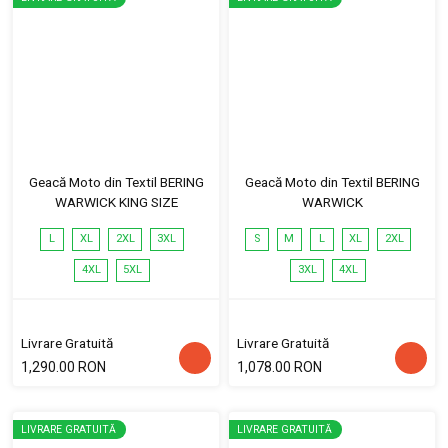
Geacă Moto din Textil BERING
Geacă Moto din Textil BERING
WARWICK KING SIZE
WARWICK
L
XL
2XL
3XL
S
M
L
XL
2XL
4XL
5XL
3XL
4XL
Livrare Gratuită
Livrare Gratuită
1,290.00 RON
1,078.00 RON
LIVRARE GRATUITĂ
LIVRARE GRATUITĂ