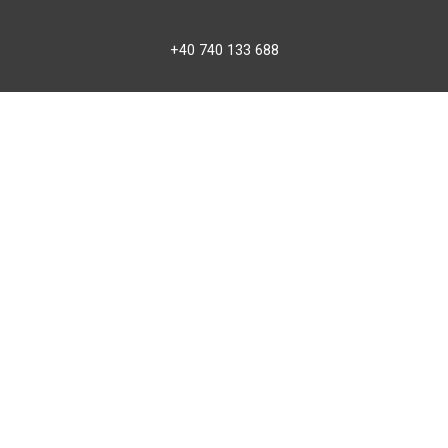
+40 740 133 688
atv@bbmoto.ro
Magazin
BBmoto ATV Otopeni
Str. Ferme D Nr. 2
Otopeni, Ilfov
Marți - Sâmbătă: 10:00 - 18:00