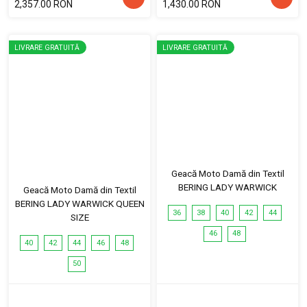
2,357.00 RON
1,430.00 RON
LIVRARE GRATUITĂ
LIVRARE GRATUITĂ
Geacă Moto Damă din Textil
BERING LADY WARWICK
Geacă Moto Damă din Textil
BERING LADY WARWICK QUEEN
36
38
40
42
44
SIZE
46
48
40
42
44
46
48
50