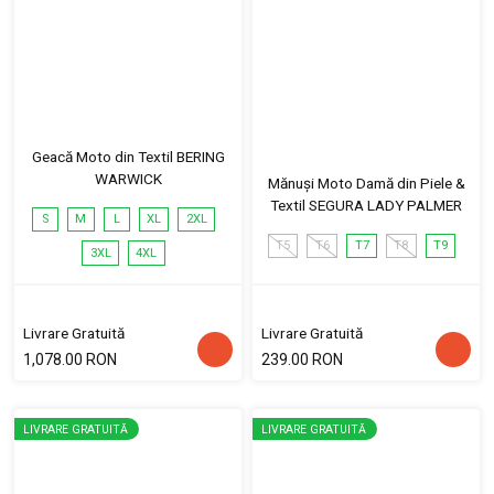
Geacă Moto din Textil BERING
WARWICK
Mănuși Moto Damă din Piele &
Textil SEGURA LADY PALMER
S
M
L
XL
2XL
T5
T6
T7
T8
T9
3XL
4XL
Livrare Gratuită
Livrare Gratuită
1,078.00 RON
239.00 RON
LIVRARE GRATUITĂ
LIVRARE GRATUITĂ