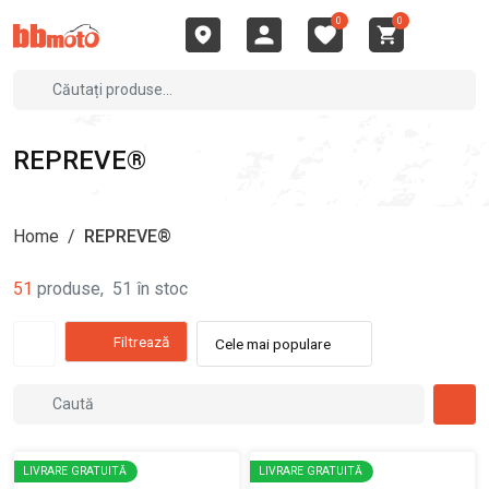
0
0
REPREVE®
Home
/
REPREVE®
51
produse
,
51
în stoc
Filtrează
Cele mai populare
LIVRARE GRATUITĂ
LIVRARE GRATUITĂ