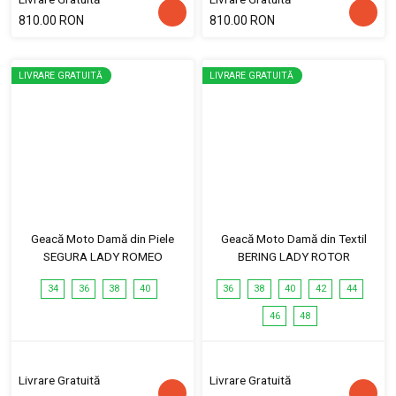
810.00 RON
810.00 RON
LIVRARE GRATUITĂ
LIVRARE GRATUITĂ
Geacă Moto Damă din Piele
Geacă Moto Damă din Textil
SEGURA LADY ROMEO
BERING LADY ROTOR
34
36
38
40
36
38
40
42
44
46
48
Livrare Gratuită
Livrare Gratuită