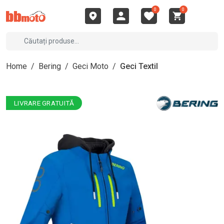
0
0
Home
/
Bering
/
Geci Moto
/
Geci Textil
LIVRARE GRATUITĂ