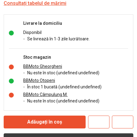
Consultați tabelul de mărimi
Livrare la domiciliu
Disponibil
-
Se livrează în 1-3 zile lucrătoare.
Stoc magazin
BBMoto Gheorgheni
-
Nu este în stoc (undefined undefined)
BBMoto Otopeni
-
În stoc 1 bucată (undefined undefined)
BBMoto Câmpulung M.
-
Nu este în stoc (undefined undefined)
Adăugați în coș