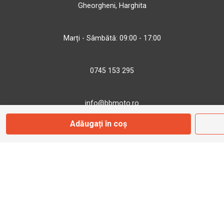
Gheorgheni, Harghita
Marți - Sâmbătă: 09:00 - 17:00
0745 153 295
info@bbmoto.ro
Adăugați în coș
Magazin
Otopeni
Str. Ferme D Nr. 2
Otopeni, Ilfov