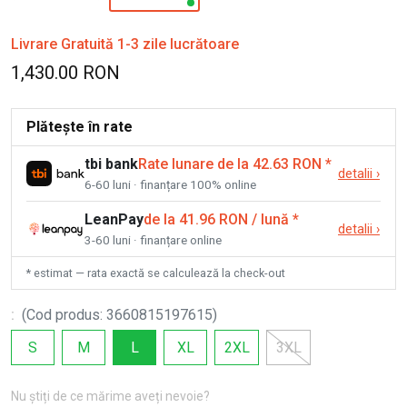
Livrare Gratuită 1-3 zile lucrătoare
1,430.00 RON
Plătește în rate
tbi bank
Rate lunare de la 42.63 RON
*
detalii
›
6-60 luni · finanțare 100% online
LeanPay
de la 41.96 RON / lună
*
detalii
›
3-60 luni · finanțare online
* estimat — rata exactă se calculează la check-out
:
(
Cod produs
:
3660815197615
)
S
M
L
XL
2XL
3XL
Nu știți de ce mărime aveți nevoie?