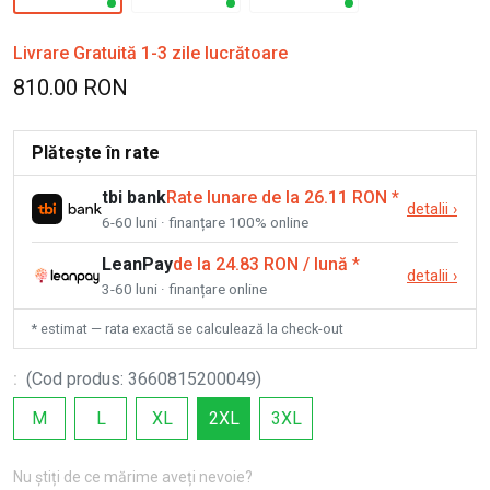
Livrare Gratuită 1-3 zile lucrătoare
810.00 RON
Plătește în rate
tbi bank
Rate lunare de la 26.11 RON
*
detalii
›
6-60 luni · finanțare 100% online
LeanPay
de la 24.83 RON / lună
*
detalii
›
3-60 luni · finanțare online
* estimat — rata exactă se calculează la check-out
:
(
Cod produs
:
3660815200049
)
M
L
XL
2XL
3XL
Nu știți de ce mărime aveți nevoie?