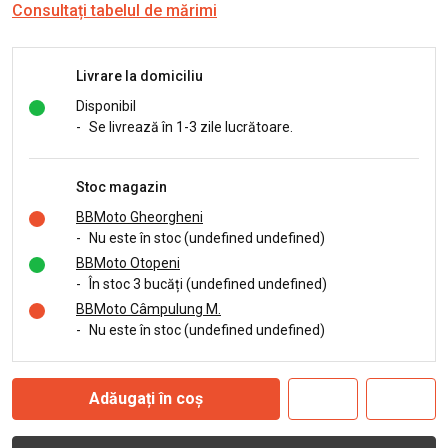
Consultați tabelul de mărimi
Livrare la domiciliu
Disponibil
-
Se livrează în 1-3 zile lucrătoare.
Stoc magazin
BBMoto Gheorgheni
-
Nu este în stoc (undefined undefined)
BBMoto Otopeni
-
În stoc 3 bucăți (undefined undefined)
BBMoto Câmpulung M.
-
Nu este în stoc (undefined undefined)
Adăugați în coș