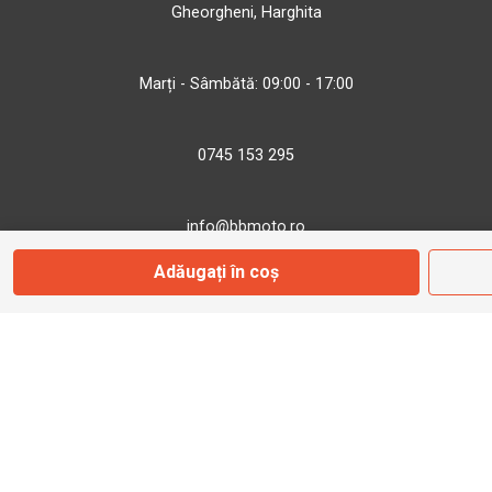
Gheorgheni, Harghita
Marți - Sâmbătă: 09:00 - 17:00
0745 153 295
info@bbmoto.ro
Adăugați în coș
Magazin
Otopeni
Str. Ferme D Nr. 2
Otopeni, Ilfov