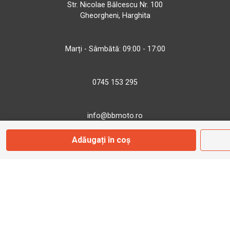
Str. Nicolae Bălcescu Nr. 100
Gheorgheni, Harghita
Marți - Sâmbătă: 09:00 - 17:00
0745 153 295
info@bbmoto.ro
Adăugați în coș
Magazin
Otopeni
Str. Ferme D Nr. 2
Otopeni, Ilfov