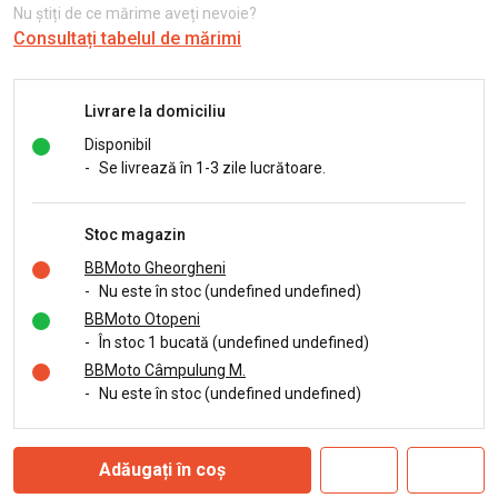
Nu știți de ce mărime aveți nevoie?
Consultați tabelul de mărimi
Livrare la domiciliu
Disponibil
-
Se livrează în 1-3 zile lucrătoare.
Stoc magazin
BBMoto Gheorgheni
-
Nu este în stoc (undefined undefined)
BBMoto Otopeni
-
În stoc 1 bucată (undefined undefined)
BBMoto Câmpulung M.
-
Nu este în stoc (undefined undefined)
Adăugați în coș