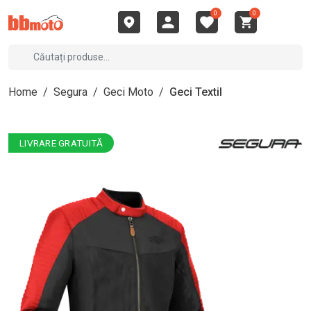
0
0
Home
/
Segura
/
Geci Moto
/
Geci Textil
LIVRARE GRATUITĂ