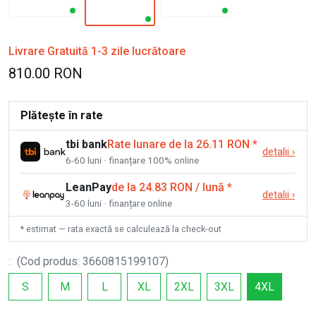
Livrare Gratuită 1-3 zile lucrătoare
810.00 RON
Plătește în rate
tbi bank
Rate lunare de la 26.11 RON
*
detalii
›
6-60 luni · finanțare 100% online
LeanPay
de la 24.83 RON / lună
*
detalii
›
3-60 luni · finanțare online
* estimat — rata exactă se calculează la check-out
:
(
Cod produs
:
3660815199107
)
S
M
L
XL
2XL
3XL
4XL