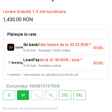
Livrare Gratuită 1-3 zile lucrătoare
1,430.00 RON
Plătește în rate
tbi bank
Rate lunare de la 42.63 RON
*
detalii
›
6-60 luni · finanțare 100% online
LeanPay
de la 41.96 RON / lună
*
detalii
›
3-60 luni · finanțare online
* estimat — rata exactă se calculează la check-out
:
(
Cod produs
:
3660815197554
)
S
M
L
XL
2XL
3XL
Nu știți de ce mărime aveți nevoie?