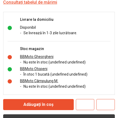
Consultați tabelul de mărimi
Livrare la domiciliu
Disponibil
-
Se livrează în 1-3 zile lucrătoare.
Stoc magazin
BBMoto Gheorgheni
-
Nu este în stoc (undefined undefined)
BBMoto Otopeni
-
În stoc 1 bucată (undefined undefined)
BBMoto Câmpulung M.
-
Nu este în stoc (undefined undefined)
Adăugați în coș