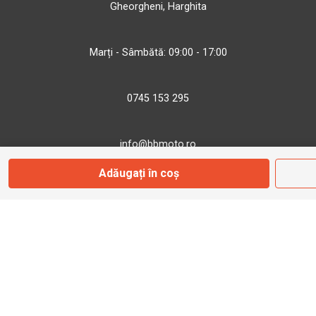
Gheorgheni, Harghita
Marți - Sâmbătă: 09:00 - 17:00
0745 153 295
info@bbmoto.ro
Adăugați în coș
Magazin
Otopeni
Str. Ferme D Nr. 2
Otopeni, Ilfov