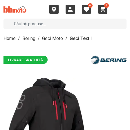
0
0
Home
/
Bering
/
Geci Moto
/
Geci Textil
LIVRARE GRATUITĂ