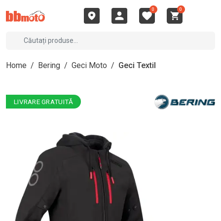
0
0
Home
/
Bering
/
Geci Moto
/
Geci Textil
LIVRARE GRATUITĂ