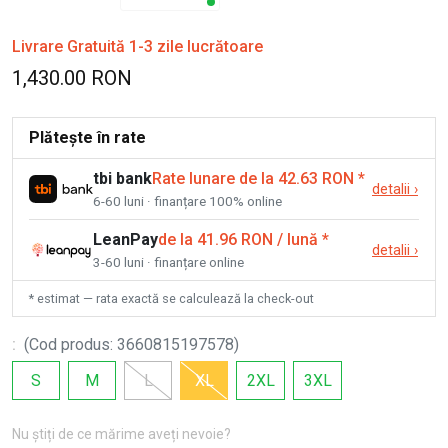
Livrare Gratuită 1-3 zile lucrătoare
1,430.00 RON
Plătește în rate
tbi bank
Rate lunare de la 42.63 RON
*
detalii
›
6-60 luni · finanțare 100% online
LeanPay
de la 41.96 RON / lună
*
detalii
›
3-60 luni · finanțare online
* estimat — rata exactă se calculează la check-out
:
(
Cod produs
:
3660815197578
)
S
M
L
XL
2XL
3XL
Nu știți de ce mărime aveți nevoie?