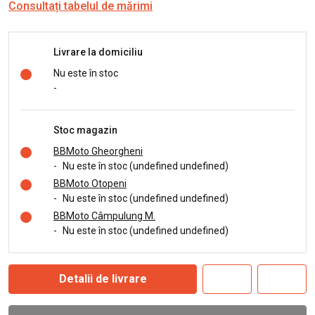
Consultați tabelul de mărimi
Livrare la domiciliu
Nu este în stoc
-
Stoc magazin
BBMoto Gheorgheni
-
Nu este în stoc (undefined undefined)
BBMoto Otopeni
-
Nu este în stoc (undefined undefined)
BBMoto Câmpulung M.
-
Nu este în stoc (undefined undefined)
Detalii de livrare