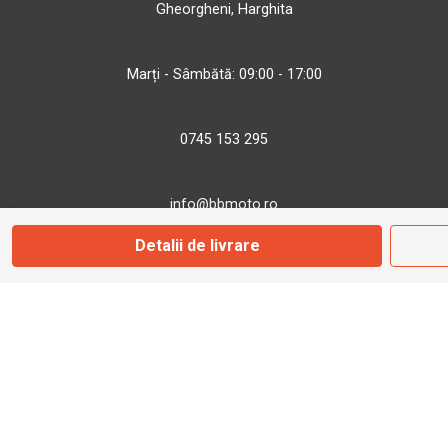
Gheorgheni, Harghita
Marți - Sâmbătă: 09:00 - 17:00
0745 153 295
info@bbmoto.ro
Detalii de livrare
Magazin
Otopeni
Str. Ferme D Nr. 2
Otopeni, Ilfov