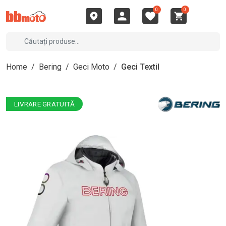
0
0
Home
/
Bering
/
Geci Moto
/
Geci Textil
LIVRARE GRATUITĂ