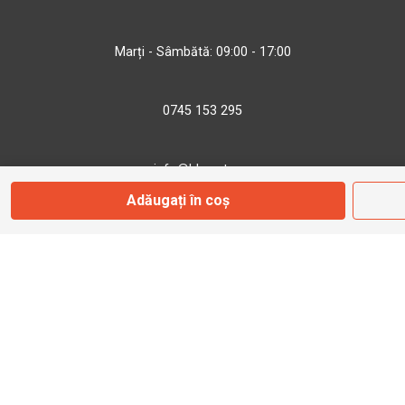
Marți - Sâmbătă: 09:00 - 17:00
0745 153 295
info@bbmoto.ro
Adăugați în coș
Magazin
Otopeni
Str. Ferme D Nr. 2
Otopeni, Ilfov