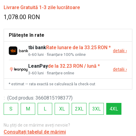
Livrare Gratuită 1-3 zile lucrătoare
1,078.00 RON
Plătește în rate
tbi bank
Rate lunare de la 33.25 RON
*
detalii
›
6-60 luni · finanțare 100% online
LeanPay
de la 32.23 RON / lună
*
detalii
›
3-60 luni · finanțare online
* estimat — rata exactă se calculează la check-out
:
(
Cod produs
:
3660815198377
)
S
M
L
XL
2XL
3XL
4XL
Nu știți de ce mărime aveți nevoie?
Consultați tabelul de mărimi