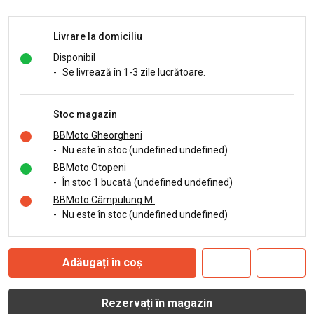
Livrare la domiciliu
Disponibil
-
Se livrează în 1-3 zile lucrătoare.
Stoc magazin
BBMoto Gheorgheni
-
Nu este în stoc (undefined undefined)
BBMoto Otopeni
-
În stoc 1 bucată (undefined undefined)
BBMoto Câmpulung M.
-
Nu este în stoc (undefined undefined)
Adăugați în coș
Rezervați în magazin