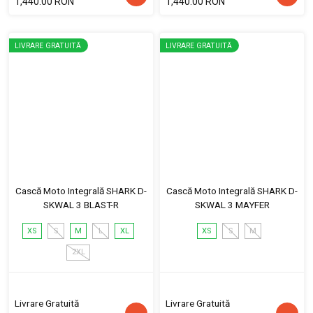
1,440.00 RON
1,440.00 RON
LIVRARE GRATUITĂ
LIVRARE GRATUITĂ
Cască Moto Integrală SHARK D-
Cască Moto Integrală SHARK D-
SKWAL 3 BLAST-R
SKWAL 3 MAYFER
XS
S
M
L
XL
XS
S
M
2XL
Livrare Gratuită
Livrare Gratuită