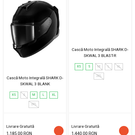
Cască Moto Integrală SHARK D-
SKWAL 3 BLAST-R
XS
S
M
L
XL
2XL
Cască Moto Integrală SHARK D-
SKWAL 3 BLANK
XS
S
M
L
XL
2XL
Livrare Gratuită
Livrare Gratuită
1,185.00 RON
1,440.00 RON