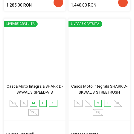
1,285.00 RON
1,440.00 RON
LIVRARE GRATUITĂ
LIVRARE GRATUITĂ
Cască Moto Integrală SHARK D-
Cască Moto Integrală SHARK D-
SKWAL 3 SPEED-VIB
SKWAL 3 STREETRUSH
XS
S
M
L
XL
XS
S
M
L
XL
2XL
2XL