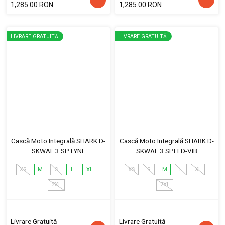
1,285.00 RON
1,285.00 RON
LIVRARE GRATUITĂ
LIVRARE GRATUITĂ
Cască Moto Integrală SHARK D-
Cască Moto Integrală SHARK D-
SKWAL 3 SP LYNE
SKWAL 3 SPEED-VIB
XS
M
S
L
XL
XS
S
M
L
XL
2XL
2XL
Livrare Gratuită
Livrare Gratuită