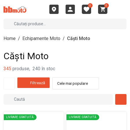
0
0
Home
/
Echipamente Moto
/
Căști Moto
Căști Moto
345
produse
,
240
în stoc
Filtrează
Cele mai populare
LIVRARE GRATUITĂ
LIVRARE GRATUITĂ