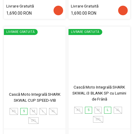
Livrare Gratuită
Livrare Gratuită
1,690.00 RON
1,690.00 RON
LIVRARE GRATUITĂ
LIVRARE GRATUITĂ
Cască Moto Integrală SHARK
SKWAL i3 BLANK SP cu Lumini
Cască Moto Integrală SHARK
de Frână
SKWAL CUP SPEED-VIB
XS
S
M
L
XL
XS
S
M
L
XL
2XL
2XL