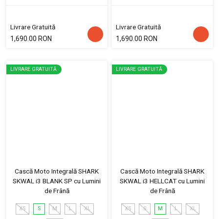
Livrare Gratuită
Livrare Gratuită
1,690.00 RON
1,690.00 RON
LIVRARE GRATUITĂ
LIVRARE GRATUITĂ
Cască Moto Integrală SHARK
Cască Moto Integrală SHARK
SKWAL i3 BLANK SP cu Lumini
SKWAL i3 HELLCAT cu Lumini
de Frână
de Frână
XS
S
M
L
XL
XS
S
M
L
XL