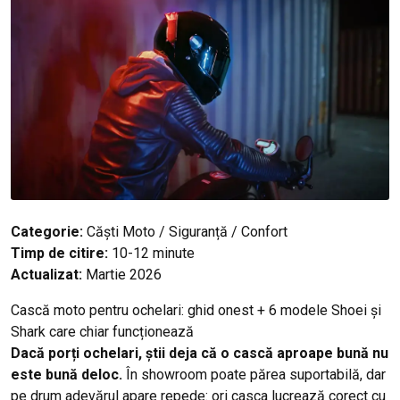
Categorie:
Căști Moto / Siguranță / Confort
Timp de citire:
10-12 minute
Actualizat:
Martie 2026
Cască moto pentru ochelari: ghid onest + 6 modele Shoei și
Shark care chiar funcționează
Dacă porți ochelari, știi deja că o cască aproape bună nu
este bună deloc.
În showroom poate părea suportabilă, dar
pe drum adevărul apare repede: ori casca lucrează corect cu