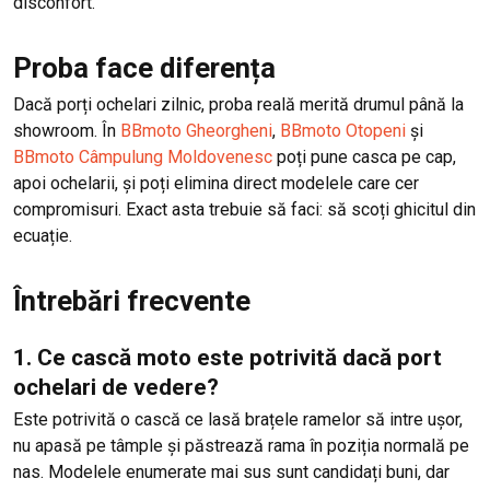
disconfort.
Proba face diferența
Dacă porți ochelari zilnic, proba reală merită drumul până la
showroom. În
BBmoto Gheorgheni
,
BBmoto Otopeni
și
BBmoto Câmpulung Moldovenesc
poți pune casca pe cap,
apoi ochelarii, și poți elimina direct modelele care cer
compromisuri. Exact asta trebuie să faci: să scoți ghicitul din
ecuație.
Întrebări frecvente
1. Ce cască moto este potrivită dacă port
ochelari de vedere?
Este potrivită o cască ce lasă brațele ramelor să intre ușor,
nu apasă pe tâmple și păstrează rama în poziția normală pe
nas. Modelele enumerate mai sus sunt candidați buni, dar