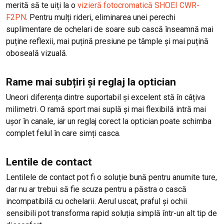
merită să te uiți la o
vizieră fotocromatică SHOEI CWR-
F2PN
. Pentru mulți rideri, eliminarea unei perechi
suplimentare de ochelari de soare sub cască înseamnă mai
puține reflexii, mai puțină presiune pe tâmple și mai puțină
oboseală vizuală.
Rame mai subțiri și reglaj la optician
Uneori diferența dintre suportabil și excelent stă în câțiva
milimetri. O ramă sport mai suplă și mai flexibilă intră mai
ușor în canale, iar un reglaj corect la optician poate schimba
complet felul în care simți casca.
Lentile de contact
Lentilele de contact pot fi o soluție bună pentru anumite ture,
dar nu ar trebui să fie scuza pentru a păstra o cască
incompatibilă cu ochelarii. Aerul uscat, praful și ochii
sensibili pot transforma rapid soluția simplă într-un alt tip de