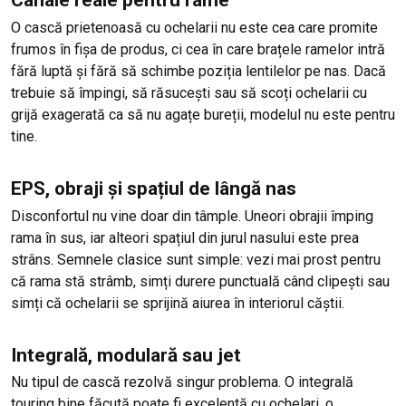
Canale reale pentru rame
O cască prietenoasă cu ochelarii nu este cea care promite
frumos în fișa de produs, ci cea în care brațele ramelor intră
fără luptă și fără să schimbe poziția lentilelor pe nas. Dacă
trebuie să împingi, să răsucești sau să scoți ochelarii cu
grijă exagerată ca să nu agațe bureții, modelul nu este pentru
tine.
EPS, obraji și spațiul de lângă nas
Disconfortul nu vine doar din tâmple. Uneori obrajii împing
rama în sus, iar alteori spațiul din jurul nasului este prea
strâns. Semnele clasice sunt simple: vezi mai prost pentru
că rama stă strâmb, simți durere punctuală când clipești sau
simți că ochelarii se sprijină aiurea în interiorul căștii.
Integrală, modulară sau jet
Nu tipul de cască rezolvă singur problema. O integrală
touring bine făcută poate fi excelentă cu ochelari, o