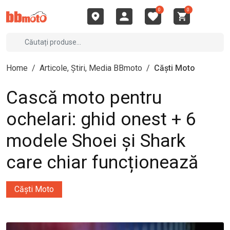
0
0
Home
/
Articole, Știri, Media BBmoto
/
Căști Moto
Cască moto pentru
ochelari: ghid onest + 6
modele Shoei și Shark
care chiar funcționează
Căști Moto