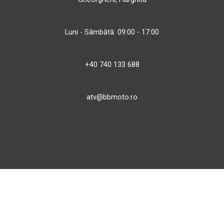
Luni - Sâmbătă: 09:00 - 17:00
+40 740 133 688
atv@bbmoto.ro
Magazin
BBmoto ATV Otopeni
Str. Ferme D Nr. 2
Otopeni, Ilfov