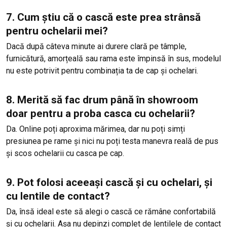
7. Cum știu că o cască este prea strânsă
pentru ochelarii mei?
Dacă după câteva minute ai durere clară pe tâmple,
furnicătură, amorțeală sau rama este împinsă în sus, modelul
nu este potrivit pentru combinația ta de cap și ochelari.
8. Merită să fac drum până în showroom
doar pentru a proba casca cu ochelarii?
Da. Online poți aproxima mărimea, dar nu poți simți
presiunea pe rame și nici nu poți testa manevra reală de pus
și scos ochelarii cu casca pe cap.
9. Pot folosi aceeași cască și cu ochelari, și
cu lentile de contact?
Da, însă ideal este să alegi o cască ce rămâne confortabilă
și cu ochelarii. Așa nu depinzi complet de lentilele de contact