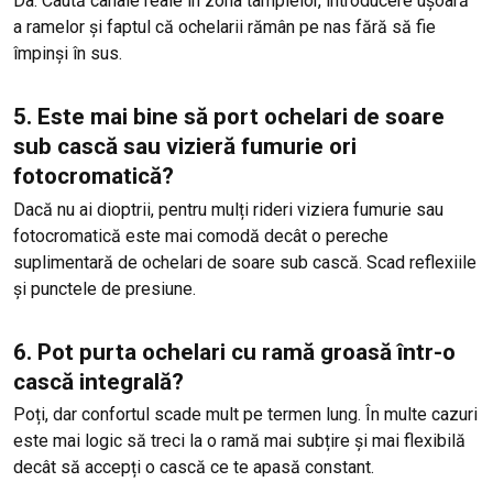
Da. Caută canale reale în zona tâmplelor, introducere ușoară
a ramelor și faptul că ochelarii rămân pe nas fără să fie
împinși în sus.
5. Este mai bine să port ochelari de soare
sub cască sau vizieră fumurie ori
fotocromatică?
Dacă nu ai dioptrii, pentru mulți rideri viziera fumurie sau
fotocromatică este mai comodă decât o pereche
suplimentară de ochelari de soare sub cască. Scad reflexiile
și punctele de presiune.
6. Pot purta ochelari cu ramă groasă într-o
cască integrală?
Poți, dar confortul scade mult pe termen lung. În multe cazuri
este mai logic să treci la o ramă mai subțire și mai flexibilă
decât să accepți o cască ce te apasă constant.