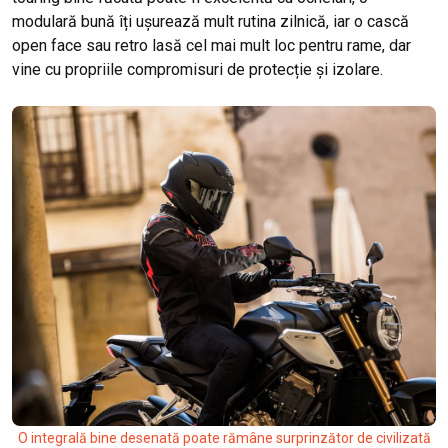
modulară bună îți ușurează mult rutina zilnică, iar o cască
open face sau retro lasă cel mai mult loc pentru rame, dar
vine cu propriile compromisuri de protecție și izolare.
O integrală bine desenată poate rămâne surprinzător de civilizată