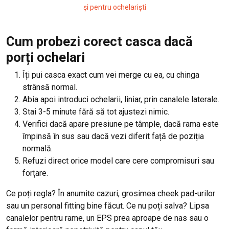
și pentru ochelariști
Cum probezi corect casca dacă
porți ochelari
Îți pui casca exact cum vei merge cu ea, cu chinga
strânsă normal.
Abia apoi introduci ochelarii, liniar, prin canalele laterale.
Stai 3-5 minute fără să tot ajustezi nimic.
Verifici dacă apare presiune pe tâmple, dacă rama este
împinsă în sus sau dacă vezi diferit față de poziția
normală.
Refuzi direct orice model care cere compromisuri sau
forțare.
Ce poți regla? În anumite cazuri, grosimea cheek pad-urilor
sau un personal fitting bine făcut. Ce nu poți salva? Lipsa
canalelor pentru rame, un EPS prea aproape de nas sau o