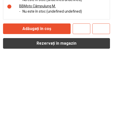
BBMoto Câmpulung M.
-
Nu este în stoc (undefined undefined)
Adăugați în coș
Rezervați în magazin