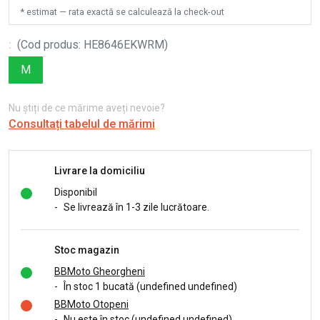
* estimat — rata exactă se calculează la check-out
:
(
Cod produs
:
HE8646EKWRM
)
M
Nu știți de ce mărime aveți nevoie?
Consultați tabelul de mărimi
Livrare la domiciliu
Disponibil
-
Se livrează în 1-3 zile lucrătoare.
Stoc magazin
BBMoto Gheorgheni
-
În stoc 1 bucată (undefined undefined)
BBMoto Otopeni
-
Nu este în stoc (undefined undefined)